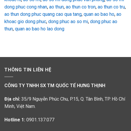
dong phuc cong nhan
,
ao thun
,
ao thun co tron
,
ao thun co tru
,
ao thun dong phuc quang cao qua tang
,
quan ao bao ho
,
ao
khoac gio dong phuc
,
dong phuc ao so mi
,
dong phuc ao
thun
,
quan ao bao ho lao dong
THÔNG TIN LIÊN HỆ
CÔNG TY TNHH SX TM QUỐC TẾ HƯNG THỊNH
Địa chỉ:
35/9 Nguyễn Phúc Chu, P.15, Q. Tân Bình, TP. Hồ Chí
Minh, Việt Nam.
Hotline 1:
0901.137.077