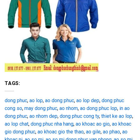
TAGS:
dong phuc
,
ao lop
,
ao dong phuc
,
ao lop dep
,
dong phuc
cong so
,
may dong phuc
,
ao nhom
,
ao dong phuc lop
,
in ao
dong phuc
,
ao nhom dep
,
dong phuc cong ty
,
thiet ke ao lop
,
ao lop chat
,
dong phuc nha hang
,
ao khoac ao gio
,
ao khoac
gio dong phuc
,
ao khoac gio the thao
,
ao gile
,
ao phao
,
ao
khoac ni
,
ao so mi
,
ao so mi dong phuc van phong
,
ao so mi