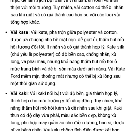
mặc, dễ làm sạch bụi bẩn và vi khuẩn, an toàn và thân
thiện với môi trường. Tuy nhiên, vải cotton có thể bị nhăn
sau khi giặt và có giá thành cao hơn so với các loại vải
tổng hợp khác.
Vải kate:
Vải kate, pha trộn giữa polyester và cotton,
được ưa chuộng nhờ bề mặt mịn, dễ giặt ủi, thấm hút mồ
hôi tương đối tốt, ít nhăn và có giá thành hợp lý. Kate silk
(chủ yếu là polyester) có độ bền cao, chống nhăn, xù
lông, và phai màu, nhưng khả năng thấm hút mồ hôi ở
mức trung bình và dễ bị sờn màu dưới ánh nắng. Vải Kate
Ford mềm mịn, thoáng mát nhưng có thể bị xù lông sau
một thời gian sử dụng.
Vải kaki:
Vải kaki nổi bật với độ bền, giá thành hợp lý,
thích hợp cho môi trường y tế năng động. Tuy nhiên, khả
năng thấm hút mồ hôi kém và dễ nhăn sau khi giặt. Kaki
thun có độ dày vừa phải, màu sắc bền đẹp, không xù
lông, phù hợp may quần áo cho điều dưỡng, bác sĩ, dược
sĩ và bệnh nhân. Vải kaki chống tĩnh điện được kết hợp