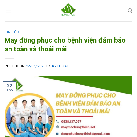
Skip
to
content
TIN TỨC
May đồng phục cho bệnh viện đảm bảo
an toàn và thoải mái
POSTED ON
22/05/2025
BY
KYTHUAT
22
Th5