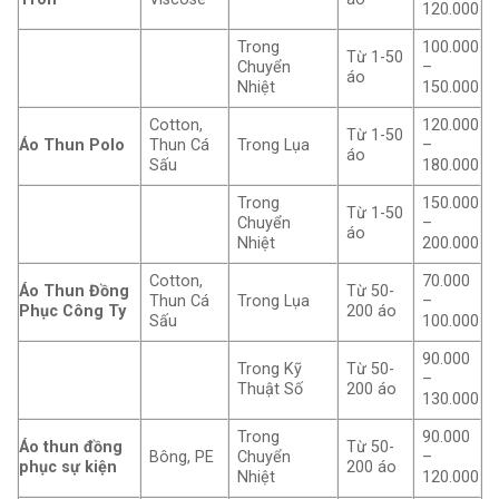
120.000
Trong
100.000
Từ 1-50
Chuyển
–
áo
Nhiệt
150.000
Cotton,
120.000
Từ 1-50
Áo Thun Polo
Thun Cá
Trong Lụa
–
áo
Sấu
180.000
Trong
150.000
Từ 1-50
Chuyển
–
áo
Nhiệt
200.000
Cotton,
70.000
Áo Thun Đồng
Từ 50-
Thun Cá
Trong Lụa
–
Phục Công Ty
200 áo
Sấu
100.000
90.000
Trong Kỹ
Từ 50-
–
Thuật Số
200 áo
130.000
Trong
90.000
Áo thun đồng
Từ 50-
Bông, PE
Chuyển
–
phục sự kiện
200 áo
Nhiệt
120.000