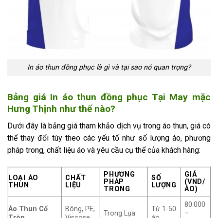
In áo thun đồng phục là gì và tại sao nó quan trọng?
Bảng giá In áo thun đồng phục Tại May mặc
Hưng Thịnh như thế nào?
Dưới đây là bảng giá tham khảo dịch vụ trong áo thun, giá có
thể thay đổi tùy theo các yếu tố như số lượng áo, phương
pháp trong, chất liệu áo và yêu cầu cụ thể của khách hàng:
PHƯƠNG
GIÁ
LOẠI ÁO
CHẤT
SỐ
PHÁP
(VND/
THUN
LIỆU
LƯỢNG
TRONG
ÁO)
80.000
Áo Thun Cổ
Bông, PE,
Từ 1-50
Trong Lụa
–
Tròn
Viscose
áo