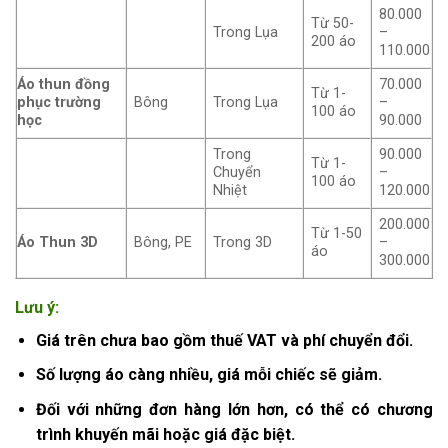
80.000
Từ 50-
Trong Lụa
–
200 áo
110.000
Áo thun đồng
70.000
Từ 1-
phục trường
Bông
Trong Lụa
–
100 áo
học
90.000
Trong
90.000
Từ 1-
Chuyển
–
100 áo
Nhiệt
120.000
200.000
Từ 1-50
Áo Thun 3D
Bông, PE
Trong 3D
–
áo
300.000
Lưu ý:
Giá trên chưa bao gồm thuế VAT và phí chuyển đổi.
Số lượng áo càng nhiều, giá mỗi chiếc sẽ giảm.
Đối với những đơn hàng lớn hơn, có thể có chương
trình khuyến mãi hoặc giá đặc biệt.