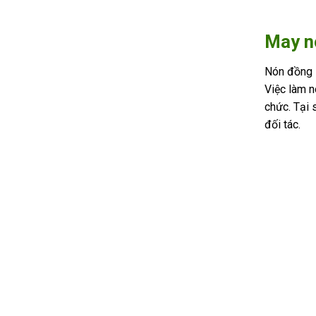
May nó
Nón đồng 
Việc làm n
chức. Tại 
đối tác.