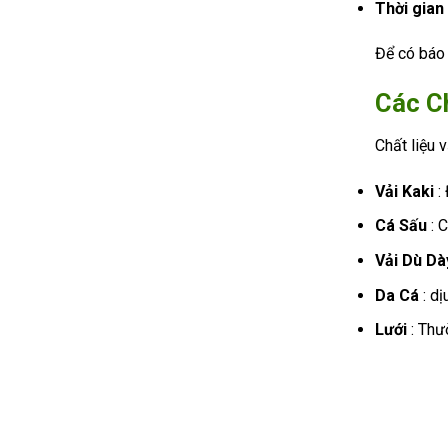
Thời gian
Để có báo g
Các C
Chất liệu 
Vải Kaki
: 
Cá Sấu
: 
Vải Dù Dà
Da Cá
: dị
Lưới
: Thư