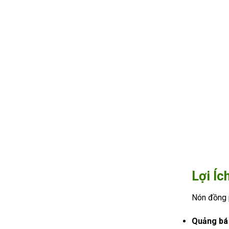
Lợi Íc
Nón đồng p
Quảng bá