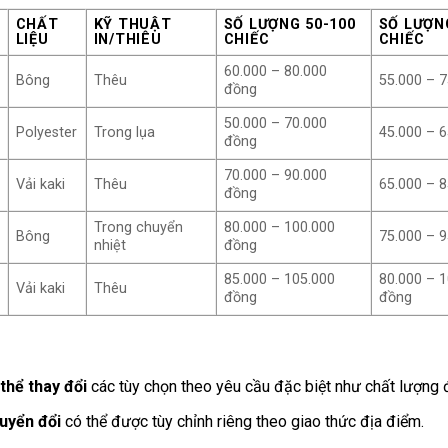
CHẤT
KỸ THUẬT
SỐ LƯỢNG 50-100
SỐ LƯỢN
LIỆU
IN/THIÊU
CHIẾC
CHIẾC
60.000 – 80.000
Bông
Thêu
55.000 – 
đồng
50.000 – 70.000
Polyester
Trong lụa
45.000 – 
đồng
70.000 – 90.000
Vải kaki
Thêu
65.000 – 
đồng
Trong chuyển
80.000 – 100.000
Bông
75.000 – 
nhiệt
đồng
85.000 – 105.000
80.000 – 
Vải kaki
Thêu
đồng
đồng
thể thay đổi
các tùy chọn theo yêu cầu đặc biệt như chất lượng độ
huyển đổi
có thể được tùy chỉnh riêng theo giao thức địa điểm.