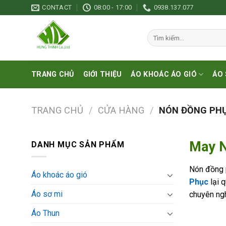
Skip
CONTACT
08:00 - 17:00
0938.137.077
to
content
Tìm
kiếm:
TRANG CHỦ
GIỚI THIỆU
ÁO KHOÁC ÁO GIÓ
ÁO 
TRANG CHỦ
/
CỬA HÀNG
/
NÓN ĐỒNG PH
May N
DANH MỤC SẢN PHẨM
Nón đồng p
Áo khoác áo gió
Phục
lại q
Áo sơ mi
chuyên ngh
Áo Thun