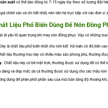
 sản xuất
có thể dao động từ 7-15 ngày tùy theo số lượng đặt hà
iá chính xác và chi tiết nhất, nên liên hệ trực tiếp với các đơn vị
hất Liệu Phổ Biến Dùng Để Nón Đồng P
vải là yếu tố quan trọng khi may nón đồng phục. Vậy có những loại
Đây là chất liệu phổ biến nhất cho nón kết. Vải kaki có độ bền ca
Chất liệu thương mại này có nhiều màu sắc phong phú, thường đư
y
: Chất liệu này có bề mặt trơn, thường được sử dụng để có thể n
u dàng và đẹp mắt, da cá thường được sử dụng cho các mẫu nón 
ờng dùng để phân phối phần sau của mũi bắn tăng độ thoáng khí, t