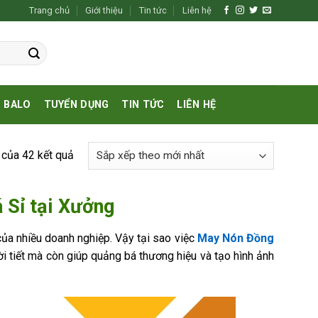
Trang chủ
Giới thiệu
Tin tức
Liên hệ
BALO
TUYỂN DỤNG
TIN TỨC
LIÊN HỆ
 của 42 kết quả
 Sỉ tại Xưởng
ủa nhiều doanh nghiệp. Vậy tại sao việc
May Nón Đồng
i tiết mà còn giúp quảng bá thương hiệu và tạo hình ảnh