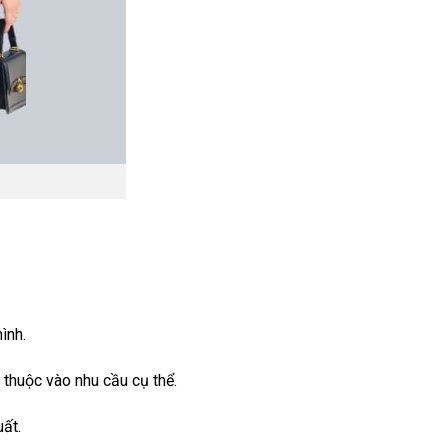
ình.
y thuộc vào nhu cầu cụ thể.
uất.