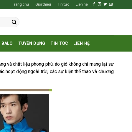
Trang chủ
Giới thiệu
Tin tức
Liên hệ
BALO
TUYỂN DỤNG
TIN TỨC
LIÊN HỆ
ạng và chất liệu phong phú, áo gió không chỉ mang lại sự
ác hoạt động ngoài trời, các sự kiện thể thao và chương