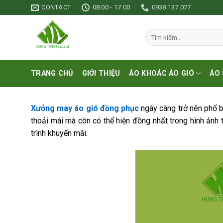
Skip
CONTACT
08:00 - 17:00
0938.137.077
to
content
Tìm
kiếm:
TRANG CHỦ
GIỚI THIỆU
ÁO KHOÁC ÁO GIÓ
ÁO 
Xưởng may áo gió đồng phục
ngày càng trở nên phổ bi
thoải mái mà còn có thể hiện đồng nhất trong hình ảnh 
trình khuyến mãi.