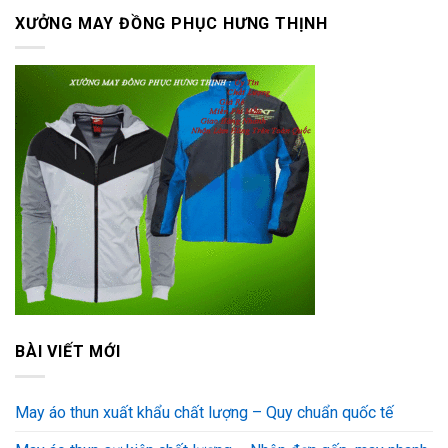
XƯỞNG MAY ĐỒNG PHỤC HƯNG THỊNH
BÀI VIẾT MỚI
May áo thun xuất khẩu chất lượng – Quy chuẩn quốc tế