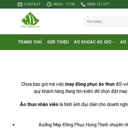
Skip
CONTACT
08:00 - 17:00
0938.137.077
to
content
Tìm
kiếm:
TRANG CHỦ
GIỚI THIỆU
ÁO KHOÁC ÁO GIÓ
ÁO 
Chưa bao giờ mà việc
may đồng phục áo thun
đối vớ
quý khách hàng đang tìm kiếm để chọn đặt may
Áo thun nhân viên
là hình ảnh đại diện cho doanh ng
Xưởng May Đồng Phục Hưng Thịnh chuyên nhận 