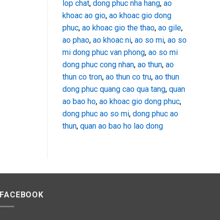
lop chat
,
dong phuc nha hang
,
ao
khoac ao gio
,
ao khoac gio dong
phuc
,
ao khoac gio the thao
,
ao gile
,
ao phao
,
ao khoac ni
,
ao so mi
,
ao so
mi dong phuc van phong
,
ao so mi
dong phuc cong nhan
,
ao thun
,
ao
thun co tron
,
ao thun co tru
,
ao thun
dong phuc quang cao qua tang
,
quan
ao bao ho
,
ao khoac gio dong phuc
,
dong phuc ao so mi
,
dong phuc ao
thun
,
quan ao bao ho lao dong
FACEBOOK