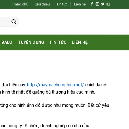
Trang chủ
Giới thiệu
Tin tức
Liên hệ
BALO
TUYỂN DỤNG
TIN TỨC
LIÊN HỆ
 đại hiện nay.
http://maymachungthinh.net/
chính là nơi
kinh tế nhất để quảng bá thương hiệu của mình.
 tưởng cho hình ảnh đó được như mong muốn. Bất cứ yêu
ác công ty tổ chức, doanh nghiệp có nhu cầu.