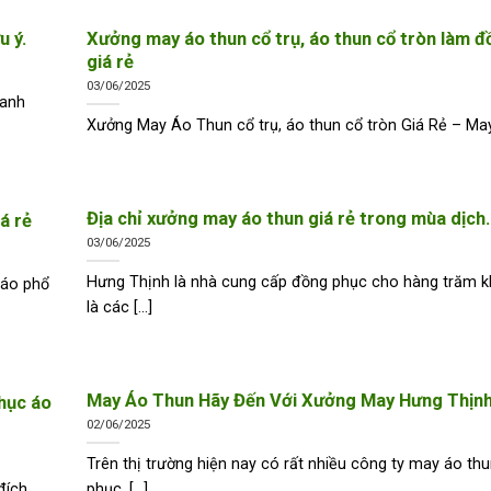
u ý.
Xưởng may áo thun cổ trụ, áo thun cổ tròn làm 
giá rẻ
03/06/2025
oanh
Xưởng May Áo Thun cổ trụ, áo thun cổ tròn Giá Rẻ – May 
Địa chỉ xưởng may áo thun giá rẻ trong mùa dịch.
á rẻ
03/06/2025
Hưng Thịnh là nhà cung cấp đồng phục cho hàng trăm 
 áo phổ
là các [...]
May Áo Thun Hãy Đến Với Xưởng May Hưng Thịn
hục áo
02/06/2025
Trên thị trường hiện nay có rất nhiều công ty may áo th
đích
phục, [...]