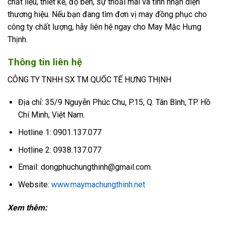
chất liệu, thiết kế, độ bền, sự thoải mái và tính nhận diện
thương hiệu.
Nếu bạn đang tìm đơn vị may đồng phục cho
công ty chất lượng, hãy liên hệ ngay cho May Mặc Hưng
Thịnh.
Thông tin liên hệ
CÔNG TY TNHH SX TM QUỐC TẾ HƯNG THỊNH
Địa chỉ: 35/9 Nguyễn Phúc Chu, P.15, Q. Tân Bình, TP. Hồ
Chí Minh, Việt Nam.
Hotline 1: 0901.137.077
Hotline 2: 0938.137.077
Email: dongphuchungthinh@gmail.com.
Website:
www.maymachungthinh.net
Xem thêm: