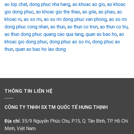
ao lop chat
,
dong phuc nha hang
,
ao khoac ao gio
,
ao khoac
gio dong phuc
,
ao khoac gio the thao
,
ao gile
,
ao phao
,
ao
khoac ni
,
ao so mi
,
ao so mi dong phuc van phong
,
ao so mi
dong phuc cong nhan
,
ao thun
,
ao thun co tron
,
ao thun co tru
,
ao thun dong phuc quang cao qua tang
,
quan ao bao ho
,
ao
khoac gio dong phuc
,
dong phuc ao so mi
,
dong phuc ao
thun
,
quan ao bao ho lao dong
THÔNG TIN LIÊN HỆ
CÔNG TY TNHH SX TM QUỐC TẾ HƯNG THỊNH
Địa chỉ:
35/9 Nguyễn Phúc Chu, P.15, Q. Tân Bình, TP. Hồ Chí
Minh, Việt Nam.