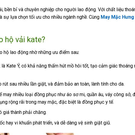
, bền bỉ và chuyên nghiệp cho người lao động. Với chất liệu thoá
là sự lựa chọn tối ưu cho nhiều ngành nghề. Cùng
May Mặc Hưng 
 hộ vải kate?
ảo hộ lao động nhờ những ưu điểm sau:
t là Kate Ý, có khả năng thấm hút mồ hôi tốt, tạo cảm giác thoáng
rút sau nhiều lần giặt, và đảm bảo an toàn, lành tính cho da.
ể may nhiều loại đồng phục như áo sơ mi, quần âu, váy công sở,
ng rộng rãi trong may mặc, đặc biệt là đồng phục y tế.
ó giá thành phải chăng.
 hay vi khuẩn phát triển, và dễ dàng vệ sinh giặt giũ.