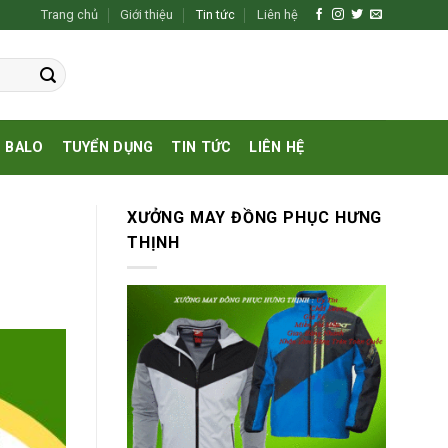
Trang chủ
Giới thiệu
Tin tức
Liên hệ
BALO
TUYỂN DỤNG
TIN TỨC
LIÊN HỆ
XƯỞNG MAY ĐỒNG PHỤC HƯNG
THỊNH