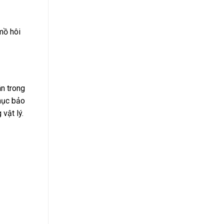
mồ hôi
n trong
phục bảo
vật lý.