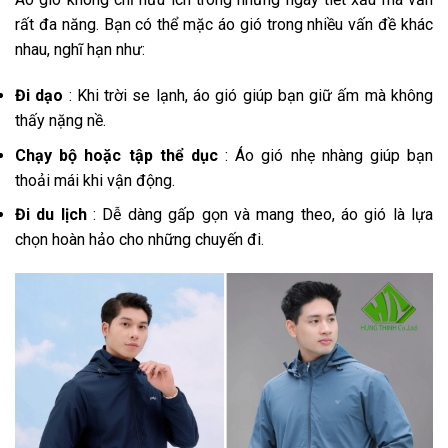
rất đa năng. Bạn có thể mặc áo gió trong nhiều vấn đề khác
nhau, nghĩ hạn như:
Đi dạo
: Khi trời se lạnh, áo gió giúp bạn giữ ấm mà không
thấy nặng nề.
Chạy bộ hoặc tập thể dục
: Áo gió nhẹ nhàng giúp bạn
thoải mái khi vận động.
Đi du lịch
: Dễ dàng gấp gọn và mang theo, áo gió là lựa
chọn hoàn hảo cho những chuyến đi.