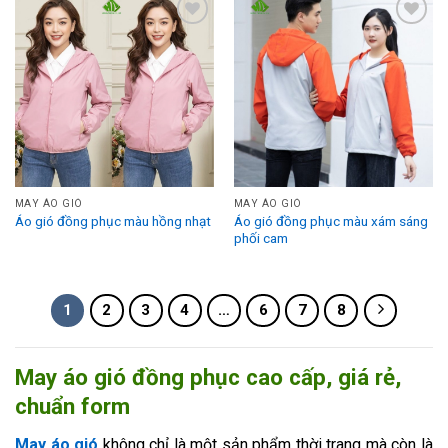
Add to
Add to
Wishlist
Wishlist
MAY ÁO GIÓ
MAY ÁO GIÓ
Áo gió đồng phục màu xám sáng
Áo gió đồng phục màu hồng nhạt
phối cam
1
2
3
4
…
6
7
8
May áo gió đồng phục cao cấp, giá rẻ,
chuẩn form
May áo gió
không chỉ là một sản phẩm thời trang mà còn là