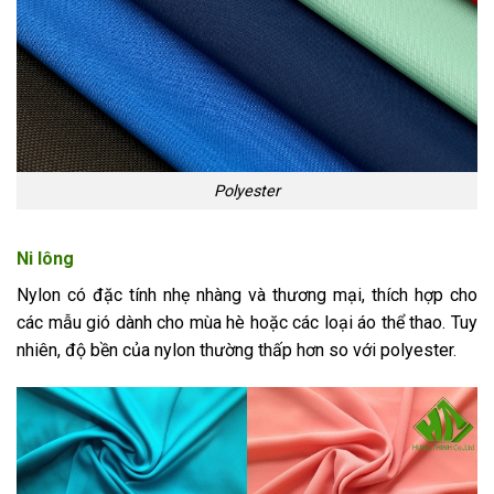
Polyester
Ni lông
Nylon có đặc tính nhẹ nhàng và thương mại, thích hợp cho
các mẫu gió dành cho mùa hè hoặc các loại áo thể thao. Tuy
nhiên, độ bền của nylon thường thấp hơn so với polyester.