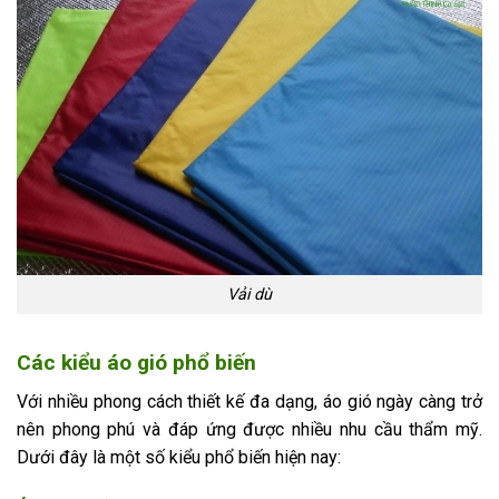
Vải dù
Các kiểu áo gió phổ biến
Với nhiều phong cách thiết kế đa dạng, áo gió ngày càng trở
nên phong phú và đáp ứng được nhiều nhu cầu thẩm mỹ.
Dưới đây là một số kiểu phổ biến hiện nay: