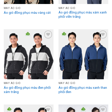
MAY ÁO GIÓ
MAY ÁO GIÓ
Áo gió đồng phục màu xám xanh
Áo gió đồng phục màu vàng cát
phối viền trắng
Add to
Add to
Wishlist
Wishlist
MAY ÁO GIÓ
MAY ÁO GIÓ
Áo gió đồng phục màu đen phối
Áo gió đồng phục màu xanh than
xám trắng
phối đen