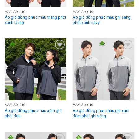
MAY ÁO GIÓ
MAY ÁO GIÓ
Áo gió đồng phục màu trắng phối
Áo gió đồng phục màu ghi sáng
xanh lá mạ
phối xanh navy
Add to
Add to
Wishlist
Wishlist
MAY ÁO GIÓ
MAY ÁO GIÓ
Áo gió đồng phục màu xám ghi
Áo gió đồng phục màu ghi xám
phối đen
đậm phối ghi sáng