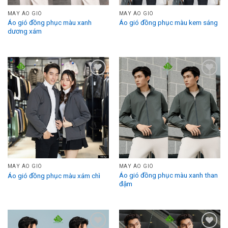
MAY ÁO GIÓ
MAY ÁO GIÓ
Áo gió đồng phục màu xanh
Áo gió đồng phục màu kem sáng
dương xám
Add to
Add to
Wishlist
Wishlist
MAY ÁO GIÓ
MAY ÁO GIÓ
Áo gió đồng phục màu xanh than
Áo gió đồng phục màu xám chì
đậm