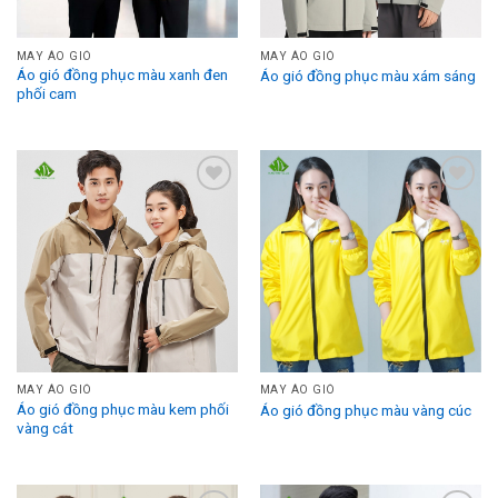
MAY ÁO GIÓ
MAY ÁO GIÓ
Áo gió đồng phục màu xanh đen
Áo gió đồng phục màu xám sáng
phối cam
Add to
Add to
Wishlist
Wishlist
MAY ÁO GIÓ
MAY ÁO GIÓ
Áo gió đồng phục màu kem phối
Áo gió đồng phục màu vàng cúc
vàng cát