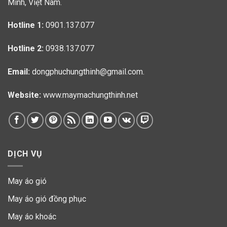
Minh, Việt Nam.
Hotline 1:
0901.137.077
Hotline 2:
0938.137.077
Email:
dongphuchungthinh@gmail.com.
Website:
www.maymachungthinh.net
DỊCH VỤ
May áo gió
May áo gió đồng phục
May áo khoác