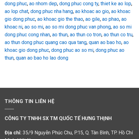
dong phuc
,
ao nhom dep
,
dong phuc cong ty
,
thiet ke ao lop
,
ao lop chat
,
dong phuc nha hang
,
ao khoac ao gio
,
ao khoac
gio dong phuc
,
ao khoac gio the thao
,
ao gile
,
ao phao
,
ao
khoac ni
,
ao so mi
,
ao so mi dong phuc van phong
,
ao so mi
dong phuc cong nhan
,
ao thun
,
ao thun co tron
,
ao thun co tru
,
ao thun dong phuc quang cao qua tang
,
quan ao bao ho
,
ao
khoac gio dong phuc
,
dong phuc ao so mi
,
dong phuc ao
thun
,
quan ao bao ho lao dong
THÔNG TIN LIÊN HỆ
CÔNG TY TNHH SX TM QUỐC TẾ HƯNG THỊNH
Địa chỉ:
35/9 Nguyễn Phúc Chu, P.15, Q. Tân Bình, TP. Hồ Chí