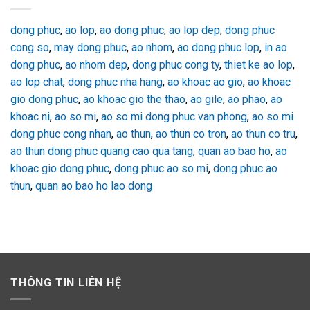
dong phuc
,
ao lop
,
ao dong phuc
,
ao lop dep
,
dong phuc
cong so
,
may dong phuc
,
ao nhom
,
ao dong phuc lop
,
in ao
dong phuc
,
ao nhom dep
,
dong phuc cong ty
,
thiet ke ao lop
,
ao lop chat
,
dong phuc nha hang
,
ao khoac ao gio
,
ao khoac
gio dong phuc
,
ao khoac gio the thao
,
ao gile
,
ao phao
,
ao
khoac ni
,
ao so mi
,
ao so mi dong phuc van phong
,
ao so mi
dong phuc cong nhan
,
ao thun
,
ao thun co tron
,
ao thun co tru
,
ao thun dong phuc quang cao qua tang
,
quan ao bao ho
,
ao
khoac gio dong phuc
,
dong phuc ao so mi
,
dong phuc ao
thun
,
quan ao bao ho lao dong
THÔNG TIN LIÊN HỆ