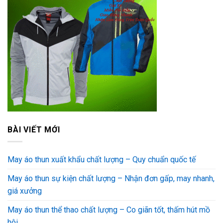
BÀI VIẾT MỚI
May áo thun xuất khẩu chất lượng – Quy chuẩn quốc tế
May áo thun sự kiện chất lượng – Nhận đơn gấp, may nhanh,
giá xưởng
May áo thun thể thao chất lượng – Co giãn tốt, thấm hút mồ
hôi