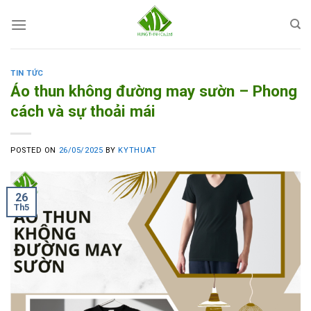
Skip
to
content
TIN TỨC
Áo thun không đường may sườn – Phong
cách và sự thoải mái
POSTED ON
26/05/2025
BY
KYTHUAT
26
Th5