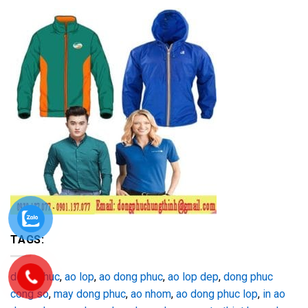
TAGS:
dong phuc
,
ao lop
,
ao dong phuc
,
ao lop dep
,
dong phuc
cong so
,
may dong phuc
,
ao nhom
,
ao dong phuc lop
,
in ao