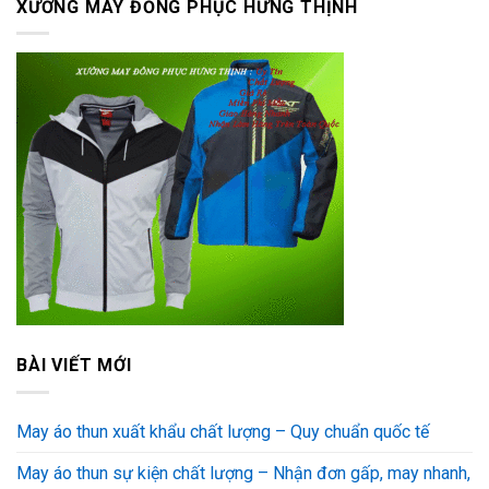
XƯỞNG MAY ĐỒNG PHỤC HƯNG THỊNH
BÀI VIẾT MỚI
May áo thun xuất khẩu chất lượng – Quy chuẩn quốc tế
May áo thun sự kiện chất lượng – Nhận đơn gấp, may nhanh,