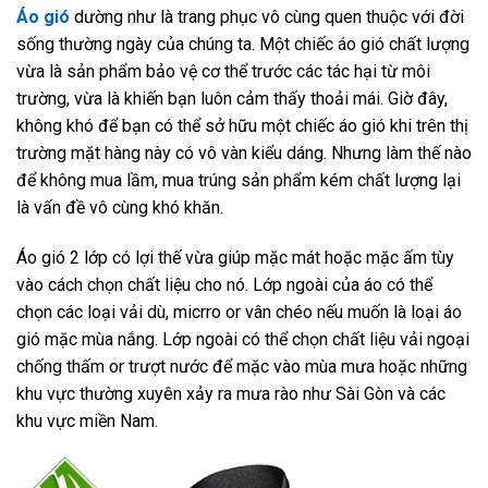
Áo gió
dường như là trang phục vô cùng quen thuộc với đời
sống thường ngày của chúng ta. Một chiếc áo gió chất lượng
vừa là sản phẩm bảo vệ cơ thể trước các tác hại từ môi
trường, vừa là khiến bạn luôn cảm thấy thoải mái. Giờ đây,
không khó để bạn có thể sở hữu một chiếc áo gió khi trên thị
trường mặt hàng này có vô vàn kiểu dáng. Nhưng làm thế nào
để không mua lầm, mua trúng sản phẩm kém chất lượng lại
là vấn đề vô cùng khó khăn.
Áo gió 2 lớp có lợi thế vừa giúp mặc mát hoặc mặc ấm tùy
vào cách chọn chất liệu cho nó. Lớp ngoài của áo có thể
chọn các loại vải dù, micrro or vân chéo nếu muốn là loại áo
gió mặc mùa nắng. Lớp ngoài có thể chọn chất liệu vải ngoại
chống thấm or trượt nước để mặc vào mùa mưa hoặc những
khu vực thường xuyên xảy ra mưa rào như Sài Gòn và các
khu vực miền Nam.