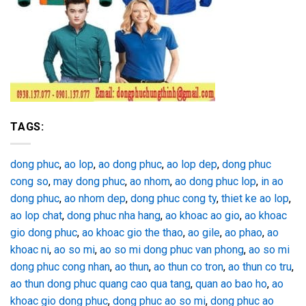
TAGS:
dong phuc
,
ao lop
,
ao dong phuc
,
ao lop dep
,
dong phuc
cong so
,
may dong phuc
,
ao nhom
,
ao dong phuc lop
,
in ao
dong phuc
,
ao nhom dep
,
dong phuc cong ty
,
thiet ke ao lop
,
ao lop chat
,
dong phuc nha hang
,
ao khoac ao gio
,
ao khoac
gio dong phuc
,
ao khoac gio the thao
,
ao gile
,
ao phao
,
ao
khoac ni
,
ao so mi
,
ao so mi dong phuc van phong
,
ao so mi
dong phuc cong nhan
,
ao thun
,
ao thun co tron
,
ao thun co tru
,
ao thun dong phuc quang cao qua tang
,
quan ao bao ho
,
ao
khoac gio dong phuc
,
dong phuc ao so mi
,
dong phuc ao