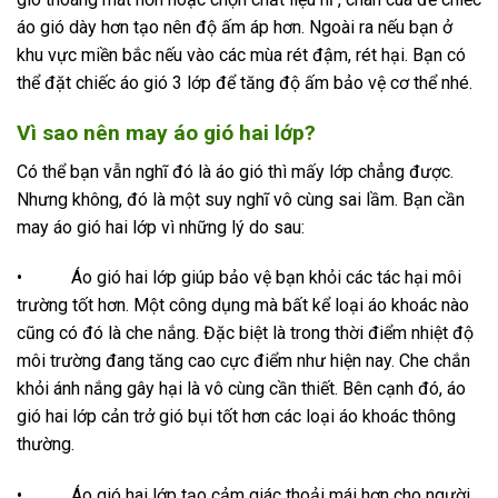
áo gió dày hơn tạo nên độ ấm áp hơn. Ngoài ra nếu bạn ở
khu vực miền bắc nếu vào các mùa rét đậm, rét hại. Bạn có
thể đặt chiếc áo gió 3 lớp để tăng độ ấm bảo vệ cơ thể nhé.
Vì sao nên may áo gió hai lớp?
Có thể bạn vẫn nghĩ đó là áo gió thì mấy lớp chẳng được.
Nhưng không, đó là một suy nghĩ vô cùng sai lầm. Bạn cần
may áo gió hai lớp vì những lý do sau:
• Áo gió hai lớp giúp bảo vệ bạn khỏi các tác hại môi
trường tốt hơn. Một công dụng mà bất kể loại áo khoác nào
cũng có đó là che nắng. Đặc biệt là trong thời điểm nhiệt độ
môi trường đang tăng cao cực điểm như hiện nay. Che chắn
khỏi ánh nắng gây hại là vô cùng cần thiết. Bên cạnh đó, áo
gió hai lớp cản trở gió bụi tốt hơn các loại áo khoác thông
thường.
• Áo gió hai lớp tạo cảm giác thoải mái hơn cho người