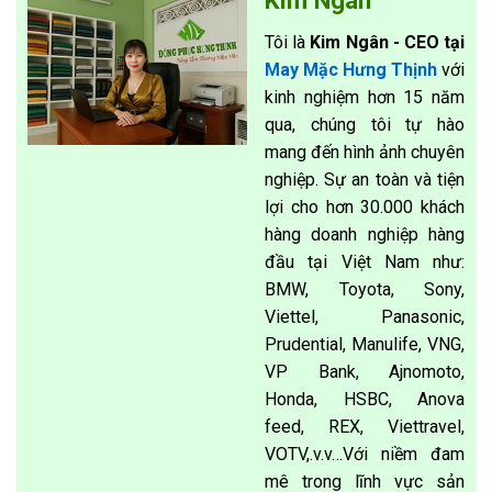
Kim Ngân
Tôi là
Kim Ngân - CEO tại
May Mặc Hưng Thịnh
với
kinh nghiệm hơn 15 năm
qua, chúng tôi tự hào
mang đến hình ảnh chuyên
nghiệp. Sự an toàn và tiện
lợi cho hơn 30.000 khách
hàng doanh nghiệp hàng
đầu tại Việt Nam như:
BMW, Toyota, Sony,
Viettel, Panasonic,
Prudential, Manulife, VNG,
VP Bank, Ajnomoto,
Honda, HSBC, Anova
feed, REX, Viettravel,
VOTV,.v.v…Với niềm đam
mê trong lĩnh vực sản