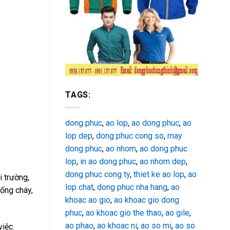
TAGS:
dong phuc
,
ao lop
,
ao dong phuc
,
ao
lop dep
,
dong phuc cong so
,
may
dong phuc
,
ao nhom
,
ao dong phuc
lop
,
in ao dong phuc
,
ao nhom dep
,
dong phuc cong ty
,
thiet ke ao lop
,
ao
i trường,
lop chat
,
dong phuc nha hang
,
ao
hống cháy,
khoac ao gio
,
ao khoac gio dong
phuc
,
ao khoac gio the thao
,
ao gile
,
ao phao
,
ao khoac ni
,
ao so mi
,
ao so
việc.