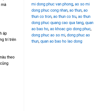
mi dong phuc van phong
,
ao so mi
u mà
dong phuc cong nhan
,
ao thun
,
ao
thun co tron
,
ao thun co tru
,
ao thun
dong phuc quang cao qua tang
,
quan
ao bao ho
,
ao khoac gio dong phuc
,
h áp
dong phuc ao so mi
,
dong phuc ao
g trí trên
thun
,
quan ao bao ho lao dong
 màu theo
 cũng