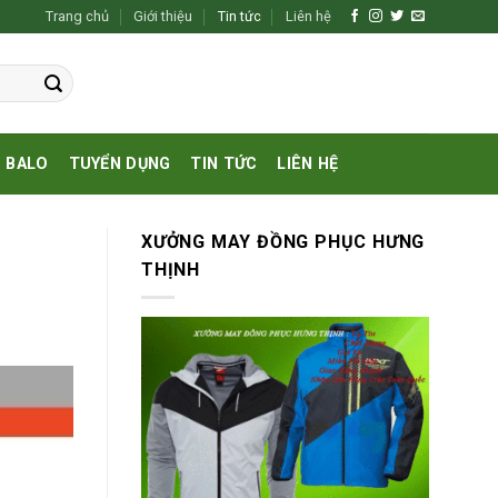
Trang chủ
Giới thiệu
Tin tức
Liên hệ
BALO
TUYỂN DỤNG
TIN TỨC
LIÊN HỆ
XƯỞNG MAY ĐỒNG PHỤC HƯNG
THỊNH