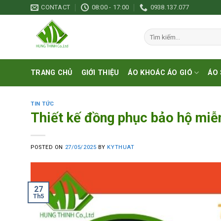
Skip
CONTACT
08:00 - 17:00
0938.137.077
to
content
Tìm
kiếm:
TRANG CHỦ
GIỚI THIỆU
ÁO KHOÁC ÁO GIÓ
ÁO 
TIN TỨC
Thiết kế đồng phục bảo hộ miễ
POSTED ON
27/05/2025
BY
KYTHUAT
27
Th5