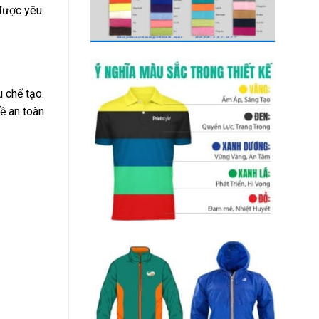
được yêu
 chế tạo.
ề an toàn