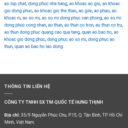
ao lop chat
,
dong phuc nha hang
,
ao khoac ao gio
,
ao khoac
gio dong phuc
,
ao khoac gio the thao
,
ao gile
,
ao phao
,
ao
khoac ni
,
ao so mi
,
ao so mi dong phuc van phong
,
ao so mi
dong phuc cong nhan
,
ao thun
,
ao thun co tron
,
ao thun co tru
,
ao thun dong phuc quang cao qua tang
,
quan ao bao ho
,
ao
khoac gio dong phuc
,
dong phuc ao so mi
,
dong phuc ao
thun
,
quan ao bao ho lao dong
THÔNG TIN LIÊN HỆ
CÔNG TY TNHH SX TM QUỐC TẾ HƯNG THỊNH
Địa chỉ:
35/9 Nguyễn Phúc Chu, P.15, Q. Tân Bình, TP. Hồ Chí
Minh, Việt Nam.