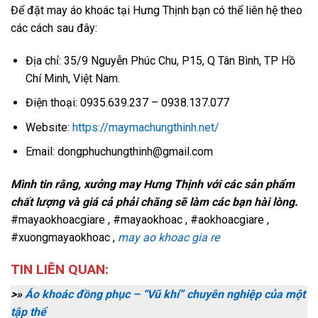
Để đặt may áo khoác tại Hưng Thịnh bạn có thể liên hệ theo
các cách sau đây:
Địa chỉ: 35/9 Nguyễn Phúc Chu, P15, Q Tân Bình, TP Hồ
Chí Minh, Việt Nam.
Điện thoại: 0935.639.237 – 0938.137.077
Website:
https://maymachungthinh.net/
Email: dongphuchungthinh@gmail.com
Mình tin rằng, xưởng may Hưng Thịnh với các sản phẩm
chất lượng và giá cả phải chăng sẽ làm các bạn hài lòng.
#mayaokhoacgiare , #mayaokhoac , #aokhoacgiare ,
#xuongmayaokhoac ,
may ao khoac gia re
TIN LIÊN QUAN:
>»
Áo khoác đồng phục – “Vũ khí” chuyên nghiệp của một
tập thể