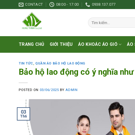
Skip
CONTACT
08:00 - 17:00
0938.137.077
to
content
Tìm
kiếm:
TRANG CHỦ
GIỚI THIỆU
ÁO KHOÁC ÁO GIÓ
ÁO 
TIN TỨC
,
QUẦN ÁO BẢO HỘ LAO ĐỘNG
Bảo hộ lao động có ý nghĩa như
POSTED ON
03/06/2025
BY
ADMIN
03
Th6