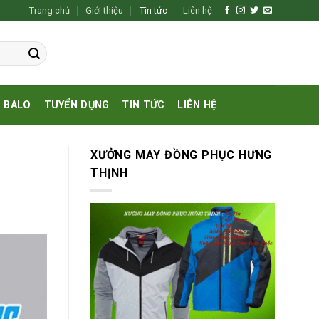
Trang chủ
Giới thiệu
Tin tức
Liên hệ
BALO
TUYỂN DỤNG
TIN TỨC
LIÊN HỆ
XƯỞNG MAY ĐỒNG PHỤC HƯNG
THỊNH