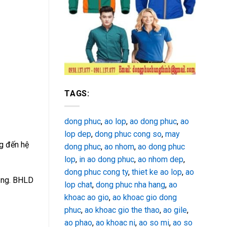
TAGS:
dong phuc
,
ao lop
,
ao dong phuc
,
ao
lop dep
,
dong phuc cong so
,
may
ng đến hệ
dong phuc
,
ao nhom
,
ao dong phuc
lop
,
in ao dong phuc
,
ao nhom dep
,
dong phuc cong ty
,
thiet ke ao lop
,
ao
ụng. BHLD
lop chat
,
dong phuc nha hang
,
ao
khoac ao gio
,
ao khoac gio dong
phuc
,
ao khoac gio the thao
,
ao gile
,
ao phao
,
ao khoac ni
,
ao so mi
,
ao so