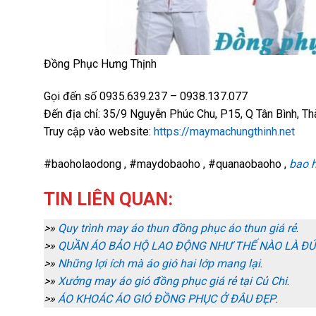
Đồng Phục Hưng Thịnh
Gọi đến số 0935.639.237 – 0938.137.077
Đến địa chỉ: 35/9 Nguyễn Phúc Chu, P15, Q Tân Bình, Th
Truy cập vào website:
https://maymachungthinh.net
#baoholaodong , #maydobaoho , #quanaobaoho ,
bao 
TIN LIÊN QUAN:
>»
Quy trình may áo thun đồng phục áo thun giá rẻ
.
>»
QUẦN ÁO BẢO HỘ LAO ĐỘNG NHƯ THẾ NÀO LÀ ĐÚ
>»
Những lợi ích mà áo gió hai lớp mang lại
.
>»
Xưởng may áo gió đồng phục giá rẻ tại Củ Chi
.
>»
ÁO KHOÁC ÁO GIÓ ĐỒNG PHỤC Ở ĐÂU ĐẸP
.