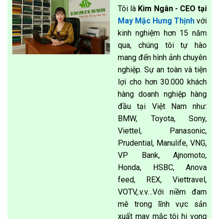
Tôi là
Kim Ngân - CEO tại
May Mặc Hưng Thịnh
với
kinh nghiệm hơn 15 năm
qua, chúng tôi tự hào
mang đến hình ảnh chuyên
nghiệp. Sự an toàn và tiện
lợi cho hơn 30.000 khách
hàng doanh nghiệp hàng
đầu tại Việt Nam như:
BMW, Toyota, Sony,
Viettel, Panasonic,
Prudential, Manulife, VNG,
VP Bank, Ajnomoto,
Honda, HSBC, Anova
feed, REX, Viettravel,
VOTV,.v.v…Với niềm đam
mê trong lĩnh vực sản
xuất may mặc tôi hi vọng