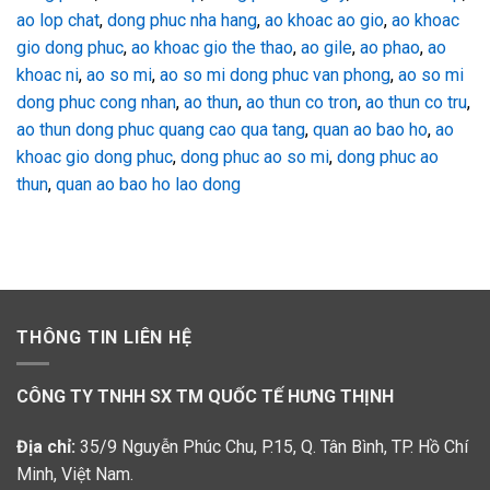
ao lop chat
,
dong phuc nha hang
,
ao khoac ao gio
,
ao khoac
gio dong phuc
,
ao khoac gio the thao
,
ao gile
,
ao phao
,
ao
khoac ni
,
ao so mi
,
ao so mi dong phuc van phong
,
ao so mi
dong phuc cong nhan
,
ao thun
,
ao thun co tron
,
ao thun co tru
,
ao thun dong phuc quang cao qua tang
,
quan ao bao ho
,
ao
khoac gio dong phuc
,
dong phuc ao so mi
,
dong phuc ao
thun
,
quan ao bao ho lao dong
THÔNG TIN LIÊN HỆ
CÔNG TY TNHH SX TM QUỐC TẾ HƯNG THỊNH
Địa chỉ:
35/9 Nguyễn Phúc Chu, P.15, Q. Tân Bình, TP. Hồ Chí
Minh, Việt Nam.