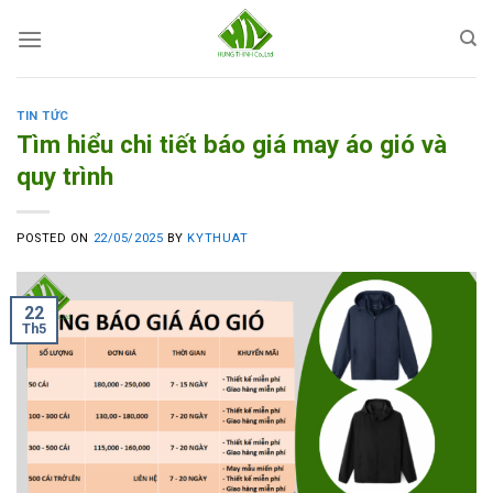
Skip
to
content
TIN TỨC
Tìm hiểu chi tiết báo giá may áo gió và
quy trình
POSTED ON
22/05/2025
BY
KYTHUAT
22
Th5