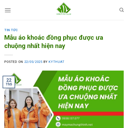
Skip
to
content
TIN TỨC
Mẫu áo khoác đồng phục được ưa
chuộng nhất hiện nay
POSTED ON
22/05/2025
BY
KYTHUAT
22
Th5