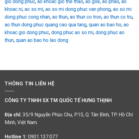
gio dong phuc
,
ao khoac gio the thao
,
ao gile
,
ao phao
,
ao
khoac ni
,
ao so mi
,
ao so mi dong phuc van phong
,
ao so mi
dong phuc cong nhan
,
ao thun
,
ao thun co tron
,
ao thun co tru
,
ao thun dong phuc quang cao qua tang
,
quan ao bao ho
,
ao
khoac gio dong phuc
,
dong phuc ao so mi
,
dong phuc ao
thun
,
quan ao bao ho lao dong
THÔNG TIN LIÊN HỆ
CÔNG TY TNHH SX TM QUỐC TẾ HƯNG THỊNH
Địa chỉ:
35/9 Nguyễn Phúc Chu, P.15, Q. Tân Bình, TP. Hồ Chí
Minh, Việt Nam.
Hotline 1:
0901.137.077