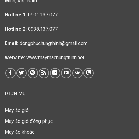
Minh, Việt Nam.
Hotline 1:
0901.137.077
Hotline 2:
0938.137.077
Email:
dongphuchungthinh@gmail.com.
Website:
www.maymachungthinh.net
DỊCH VỤ
May áo gió
May áo gió đồng phục
May áo khoác