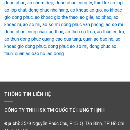
dong phuc
,
ao nhom dep
,
dong phuc cong ty
,
thiet ke ao lop
,
ao lop chat
,
dong phuc nha hang
,
ao khoac ao gio
,
ao khoac
gio dong phuc
,
ao khoac gio the thao
,
ao gile
,
ao phao
,
ao
khoac ni
,
ao so mi
,
ao so mi dong phuc van phong
,
ao so mi
dong phuc cong nhan
,
ao thun
,
ao thun co tron
,
ao thun co tru
,
ao thun dong phuc quang cao qua tang
,
quan ao bao ho
,
ao
khoac gio dong phuc
,
dong phuc ao so mi
,
dong phuc ao
thun
,
quan ao bao ho lao dong
THÔNG TIN LIÊN HỆ
CÔNG TY TNHH SX TM QUỐC TẾ HƯNG THỊNH
Địa chỉ:
35/9 Nguyễn Phúc Chu, P.15, Q. Tân Bình, TP. Hồ Chí