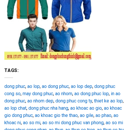
TAGS:
dong phuc
,
ao lop
,
ao dong phuc
,
ao lop dep
,
dong phuc
cong so
,
may dong phuc
,
ao nhom
,
ao dong phuc lop
,
in ao
dong phuc
,
ao nhom dep
,
dong phuc cong ty
,
thiet ke ao lop
,
ao lop chat
,
dong phuc nha hang
,
ao khoac ao gio
,
ao khoac
gio dong phuc
,
ao khoac gio the thao
,
ao gile
,
ao phao
,
ao
khoac ni
,
ao so mi
,
ao so mi dong phuc van phong
,
ao so mi
dong phuc cong nhan
,
ao thun
,
ao thun co tron
,
ao thun co tru
,