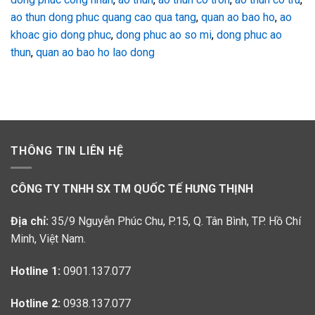
ao thun dong phuc quang cao qua tang
,
quan ao bao ho
,
ao
khoac gio dong phuc
,
dong phuc ao so mi
,
dong phuc ao
thun
,
quan ao bao ho lao dong
THÔNG TIN LIÊN HỆ
CÔNG TY TNHH SX TM QUỐC TẾ HƯNG THỊNH
Địa chỉ:
35/9 Nguyễn Phúc Chu, P.15, Q. Tân Bình, TP. Hồ Chí
Minh, Việt Nam.
Hotline 1:
0901.137.077
Hotline 2:
0938.137.077