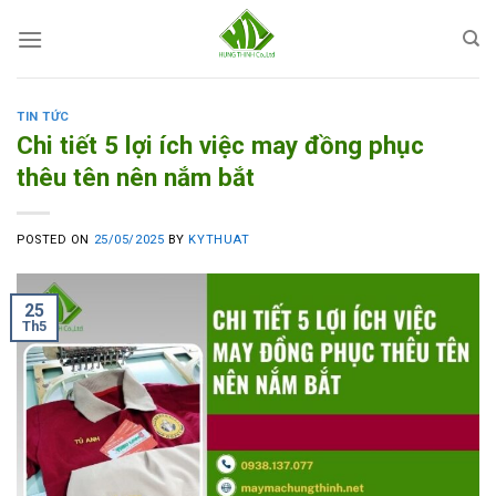
Skip
to
content
TIN TỨC
Chi tiết 5 lợi ích việc may đồng phục
thêu tên nên nắm bắt
POSTED ON
25/05/2025
BY
KYTHUAT
25
Th5