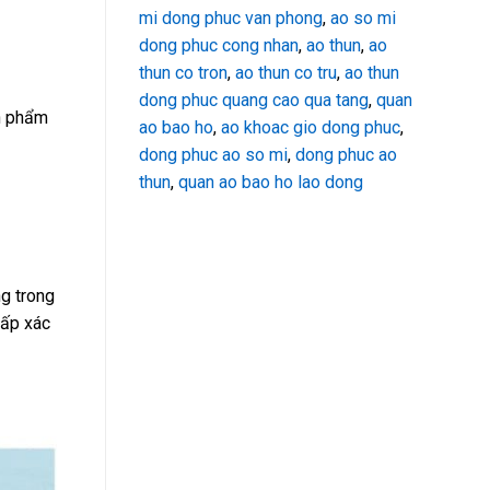
mi dong phuc van phong
,
ao so mi
dong phuc cong nhan
,
ao thun
,
ao
thun co tron
,
ao thun co tru
,
ao thun
dong phuc quang cao qua tang
,
quan
ản phẩm
ao bao ho
,
ao khoac gio dong phuc
,
dong phuc ao so mi
,
dong phuc ao
thun
,
quan ao bao ho lao dong
g trong
cấp xác