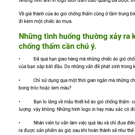
Những hình ảnh in logo luôn đảm bảo quảng bá được thư
Về giá thành của áo gió chống thấm cũng ở tầm trung bì
đi kèm một chiếc áo mưa.
Những tình huống thường xảy ra kh
chống thấm cần chú ý.
• Đã quá hạn giao hàng mà những chiếc áo gió chống 
của bạn sắp bắt đầu. Do những vấn đề phát sinh trong k
• Chỉ sử dụng qua một thời gian ngắn mà những chiếc á
bong tróc hoặc lem màu?
• Bạn lo lắng về mẫu thiết kế áo gió chống thấm của 
lượng vậy không. Những hình logo in hay màu sắc có đ
• Nhân viên tư vấn làm việc quá lâu và chỉ đưa đến n
ra được sản phẩm áo gió sau khi hoàn thành sẽ như thế