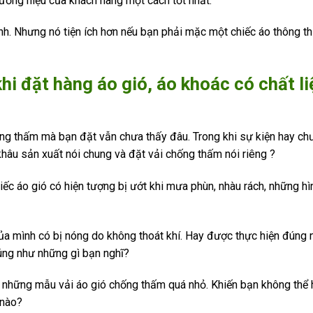
ơng hiệu của khách hàng một cách tốt nhất.
nh. Nhưng nó tiện ích hơn nếu bạn phải mặc một chiếc áo thông t
i đặt hàng áo gió, áo khoác có chất li
thấm mà bạn đặt vẫn chưa thấy đâu. Trong khi sự kiện hay chư
hâu sản xuất nói chung và đặt vải chống thấm nói riêng ?
o gió có hiện tượng bị ướt khi mưa phùn, nhàu rách, những hìn
mình có bị nóng do không thoát khí. Hay được thực hiện đúng 
úng như những gì bạn nghĩ?
hững mẫu vải áo gió chống thấm quá nhỏ. Khiến bạn không thể 
 nào?