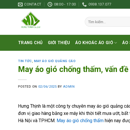
Skip
CONTACT
08:00 - 17:00
0938.137.077
to
content
Tìm
kiếm:
TRANG CHỦ
GIỚI THIỆU
ÁO KHOÁC ÁO GIÓ
ÁO 
TIN TỨC
,
MAY ÁO GIÓ QUẢNG CÁO
May áo gió chống thấm, vấn đề
POSTED ON
02/06/2025
BY
ADMIN
Hưng Thịnh là một công ty chuyên may áo gió quảng cáo
đơn vị giao hàng bằng xe máy khi thời tiết mưa ướt, bất
Hà Nội và TPHCM.
May áo gió chống thấm
hiện nay đượ