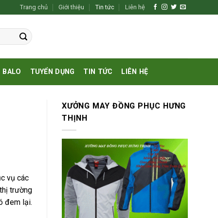
Trang chủ
Giới thiệu
Tin tức
Liên hệ
BALO
TUYỂN DỤNG
TIN TỨC
LIÊN HỆ
XƯỞNG MAY ĐỒNG PHỤC HƯNG
THỊNH
ục vụ các
thị trường
ó đem lại.