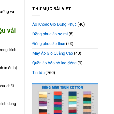
THƯ MỤC BÀI VIẾT
hường và
Áo Khoác Gió Đồng Phục
(46)
ệu vải
Đồng phục áo sơ mi
(8)
Đồng phục áo thun
(23)
ơng trình
May Áo Gió Quảng Cáo
(40)
Quần áo bảo hộ lao động
(9)
h in ấn bị
Tin tức
(760)
như chất
hình dung