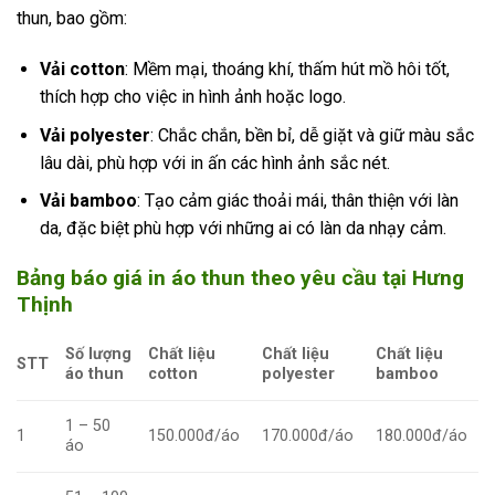
thun, bao gồm:
Vải cotton
: Mềm mại, thoáng khí, thấm hút mồ hôi tốt,
thích hợp cho việc in hình ảnh hoặc logo.
Vải polyester
: Chắc chắn, bền bỉ, dễ giặt và giữ màu sắc
lâu dài, phù hợp với in ấn các hình ảnh sắc nét.
Vải bamboo
: Tạo cảm giác thoải mái, thân thiện với làn
da, đặc biệt phù hợp với những ai có làn da nhạy cảm.
Bảng báo giá in áo thun theo yêu cầu tại Hưng
Thịnh
Số lượng
Chất liệu
Chất liệu
Chất liệu
STT
áo thun
cotton
polyester
bamboo
1 – 50
1
150.000đ/áo
170.000đ/áo
180.000đ/áo
áo