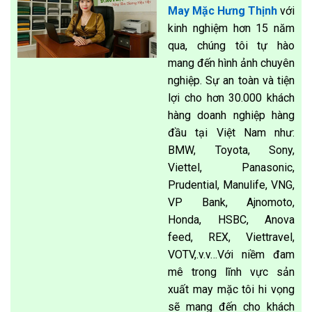
May Mặc Hưng Thịnh
với
kinh nghiệm hơn 15 năm
qua, chúng tôi tự hào
mang đến hình ảnh chuyên
nghiệp. Sự an toàn và tiện
lợi cho hơn 30.000 khách
hàng doanh nghiệp hàng
đầu tại Việt Nam như:
BMW, Toyota, Sony,
Viettel, Panasonic,
Prudential, Manulife, VNG,
VP Bank, Ajnomoto,
Honda, HSBC, Anova
feed, REX, Viettravel,
VOTV,.v.v…Với niềm đam
mê trong lĩnh vực sản
xuất may mặc tôi hi vọng
sẽ mang đến cho khách