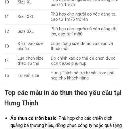
10
Size XL
cao từ 1m75
Phù hợp cho người có vóc dáng to,
11
Size XXL
cao từ 1m75 trở lên
Phù hợp cho người có vóc dáng rất
12
Size 3XL
lớn, cao từ 1m80
Đảm bảo size
Chọn đúng size để áo vừa vặn và
13
chuẩn
thoải mái
Lựa chọn size
Đo chính xác cơ thể để chọn được
14
theo cơ thể
kích thước phù hợp
Hưng Thịnh hỗ trợ tư vấn size phù
15
Tư vấn size
hợp cho khách hàng
Top các mẫu in áo thun theo yêu cầu tại
Hưng Thịnh
Áo thun cổ tròn basic
: Phù hợp cho các chiến dịch
quảng bá thương hiệu, đồng phục công ty hoặc quà tặng.