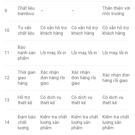
Chất liệu
Thân thiện với
9
–
–
bamboo
môi trường
Tư vấn
Có sẵn hỗ trợ
Có sẵn hỗ trợ
Có sẵn hỗ trợ
10
chất liệu
khách hàng
khách hàng
khách hàng
Bảo
11
hành sản
Lỗi may, lỗi in
Lỗi may, lỗi in
Lỗi may, lỗi in
phẩm
Thời gian
Xác nhận
Xác nhận
Xác nhận đơn
12
giao
đơn hàng rồi
đơn hàng rồi
hàng rồi giao
hàng
giao
giao
Hỗ trợ
Có dịch vụ
Có dịch vụ
Có dịch vụ
13
thiết kế
thiết kế
thiết kế
thiết kế
Đảm bảo
Kiểm tra chất
Kiểm tra chất
Kiểm tra chất
14
chất
lượng sản
lượng sản
lượng sản
lượng
phẩm
phẩm
phẩm