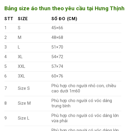
Bảng size áo thun theo yêu cầu tại Hưng Thịnh
STT
SIZE
SỐ ĐO (CM)
1
S
45×66
2
M
48×68
3
L
51×70
4
XL
54×72
5
XXL
57×74
6
3XL
60×76
Phù hợp cho người nhỏ con, chiều
7
Size S
cao dưới 1m60
Phù hợp cho người có vóc dáng
8
Size M
trung bình
Phù hợp cho người có vóc dáng lớn
9
Size L
vừa phải
Phù hợp cho người có vóc dáng lớn,