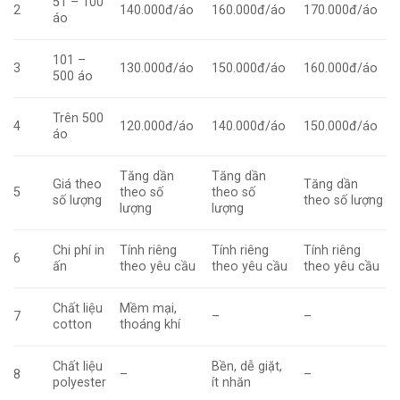
51 – 100
2
140.000đ/áo
160.000đ/áo
170.000đ/áo
áo
101 –
3
130.000đ/áo
150.000đ/áo
160.000đ/áo
500 áo
Trên 500
4
120.000đ/áo
140.000đ/áo
150.000đ/áo
áo
Tăng dần
Tăng dần
Giá theo
Tăng dần
5
theo số
theo số
số lượng
theo số lượng
lượng
lượng
Chi phí in
Tính riêng
Tính riêng
Tính riêng
6
ấn
theo yêu cầu
theo yêu cầu
theo yêu cầu
Chất liệu
Mềm mại,
7
–
–
cotton
thoáng khí
Chất liệu
Bền, dễ giặt,
8
–
–
polyester
ít nhăn