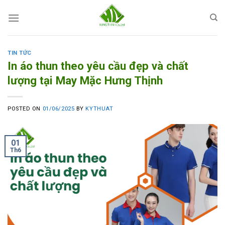
Skip
to
content
TIN TỨC
In áo thun theo yêu cầu đẹp và chất
lượng tại May Mặc Hưng Thịnh
POSTED ON
01/06/2025
BY
KYTHUAT
01
Th6