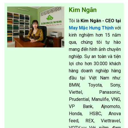
Kim Ngân
Tôi là
Kim Ngân - CEO tại
May Mặc Hưng Thịnh
với
kinh nghiệm hơn 15 năm
qua, chúng tôi tự hào
mang đến hình ảnh chuyên
nghiệp. Sự an toàn và tiện
lợi cho hơn 30.000 khách
hàng doanh nghiệp hàng
đầu tại Việt Nam như:
BMW, Toyota, Sony,
Viettel, Panasonic,
Prudential, Manulife, VNG,
VP Bank, Ajnomoto,
Honda, HSBC, Anova
feed, REX, Viettravel,
VOTV,.v.v…Với niềm đam