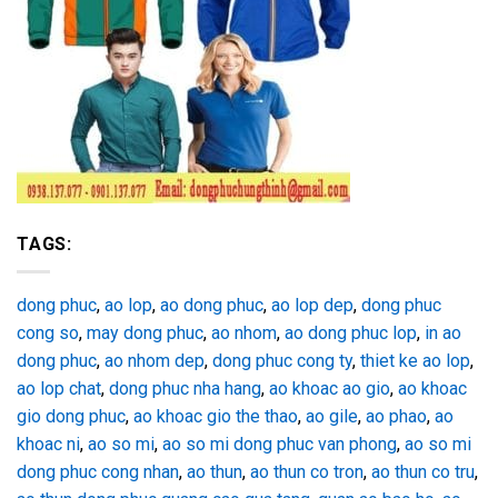
TAGS:
dong phuc
,
ao lop
,
ao dong phuc
,
ao lop dep
,
dong phuc
cong so
,
may dong phuc
,
ao nhom
,
ao dong phuc lop
,
in ao
dong phuc
,
ao nhom dep
,
dong phuc cong ty
,
thiet ke ao lop
,
ao lop chat
,
dong phuc nha hang
,
ao khoac ao gio
,
ao khoac
gio dong phuc
,
ao khoac gio the thao
,
ao gile
,
ao phao
,
ao
khoac ni
,
ao so mi
,
ao so mi dong phuc van phong
,
ao so mi
dong phuc cong nhan
,
ao thun
,
ao thun co tron
,
ao thun co tru
,