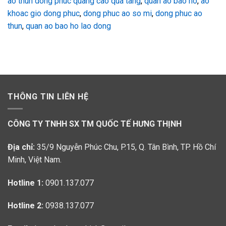
ao thun dong phuc quang cao qua tang
,
quan ao bao ho
,
ao
khoac gio dong phuc
,
dong phuc ao so mi
,
dong phuc ao
thun
,
quan ao bao ho lao dong
THÔNG TIN LIÊN HỆ
CÔNG TY TNHH SX TM QUỐC TẾ HƯNG THỊNH
Địa chỉ:
35/9 Nguyễn Phúc Chu, P.15, Q. Tân Bình, TP. Hồ Chí
Minh, Việt Nam.
Hotline 1:
0901.137.077
Hotline 2:
0938.137.077