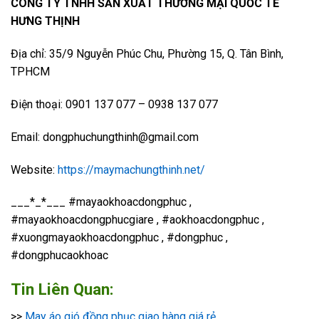
CÔNG TY TNHH SẢN XUẤT THƯƠNG MẠI QUỐC TẾ
HƯNG THỊNH
Địa chỉ: 35/9 Nguyễn Phúc Chu, Phường 15, Q. Tân Bình,
TPHCM
Điện thoại: 0901 137 077 – 0938 137 077
Email: dongphuchungthinh@gmail.com
Website:
https://maymachungthinh.net/
___*_*___ #mayaokhoacdongphuc ,
#mayaokhoacdongphucgiare , #aokhoacdongphuc ,
#xuongmayaokhoacdongphuc , #dongphuc ,
#dongphucaokhoac
Tin Liên Quan:
>>
May áo gió đồng phục giao hàng giá rẻ.