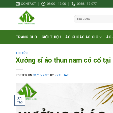
Skip
CONTACT
08:00 - 17:00
0938.137.077
to
content
Tìm
kiếm:
TRANG CHỦ
GIỚI THIỆU
ÁO KHOÁC ÁO GIÓ
ÁO 
TIN TỨC
Xưởng sỉ áo thun nam có cổ tại
POSTED ON
31/05/2025
BY
KYTHUAT
31
Th5