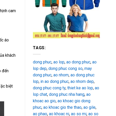
Thịnh cam
ếc áo
TAGS:
của khách
dong phuc
,
ao lop
,
ao dong phuc
,
ao
lop dep
,
dong phuc cong so
,
may
o đến
dong phuc
,
ao nhom
,
ao dong phuc
lop
,
in ao dong phuc
,
ao nhom dep
,
ặc biệt
dong phuc cong ty
,
thiet ke ao lop
,
ao
lop chat
,
dong phuc nha hang
,
ao
khoac ao gio
,
ao khoac gio dong
phuc
,
ao khoac gio the thao
,
ao gile
,
ao phao
,
ao khoac ni
,
ao so mi
,
ao so