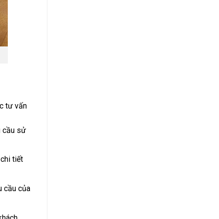
c tư vấn
u cầu sử
hi tiết
u cầu của
 khách