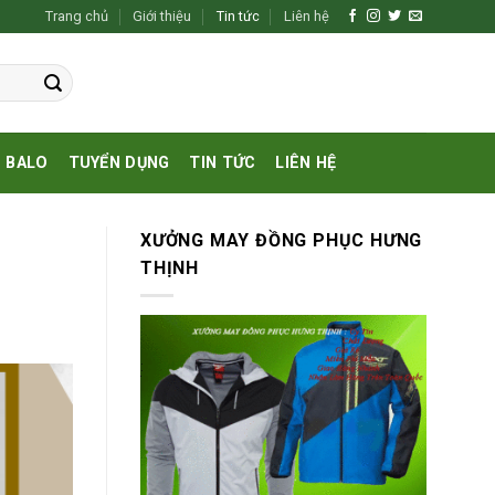
Trang chủ
Giới thiệu
Tin tức
Liên hệ
BALO
TUYỂN DỤNG
TIN TỨC
LIÊN HỆ
XƯỞNG MAY ĐỒNG PHỤC HƯNG
THỊNH