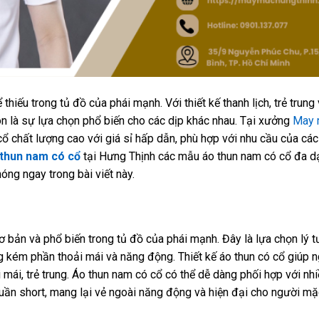
iếu trong tủ đồ của phái mạnh. Với thiết kế thanh lịch, trẻ trung
ôn là sự lựa chọn phổ biến cho các dịp khác nhau. Tại xưởng
May 
ổ chất lượng cao với giá sỉ hấp dẫn, phù hợp với nhu cầu của các 
 thun nam có cổ
tại Hưng Thịnh các mẫu áo thun nam có cổ đa d
óng ngay trong bài viết này.
 bản và phổ biến trong tủ đồ của phái mạnh. Đây là lựa chọn lý 
g kém phần thoải mái và năng động. Thiết kế áo thun có cổ giúp 
i mái, trẻ trung. Áo thun nam có cổ có thể dễ dàng phối hợp với nhi
quần short, mang lại vẻ ngoài năng động và hiện đại cho người mặ