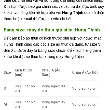
thiết kế, chất liệu vải và số lượng đặt hàng của khách hàng.
Để nhận được báo giá chính xác và các ưu đãi đặc biệt, quý
khách vui lòng liên hệ trực tiếp với
Hưng Thịnh
qua số điện
thoại hoặc email để được tư vấn chi tiết.
Bảng size may áo thun giá sỉ tại Hưng Thịnh
Để đảm bảo áo thun có kích thước phù hợp với người mặc,
Hưng Thịnh cung cấp các size áo thun đa dạng, từ size S
đến XL. Dưới đây là bảng size chuẩn để khách hàng tham
khảo khi đặt áo thun tại xưởng may Hưng Thịnh.
Kích thước
Châu Á (Áo
Size
Châu Á (Áo Nữ)
(cm)
Nam)
Chiều dài: 65
Vòng ngực: 90
S
Vòng eo: 75 cm
cm
cm
Chiều dài: 67
Vòng ngực: 95
M
Vòng eo: 80 cm
cm
cm