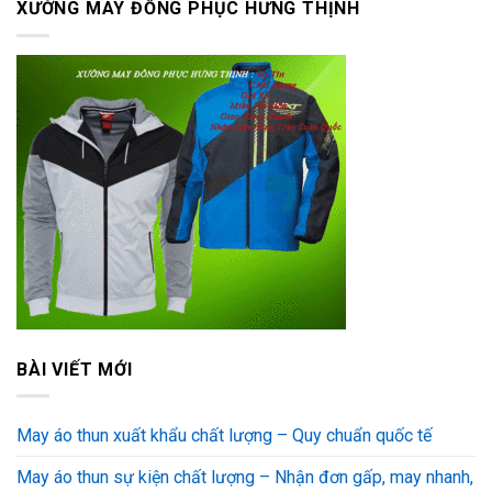
XƯỞNG MAY ĐỒNG PHỤC HƯNG THỊNH
BÀI VIẾT MỚI
May áo thun xuất khẩu chất lượng – Quy chuẩn quốc tế
May áo thun sự kiện chất lượng – Nhận đơn gấp, may nhanh,