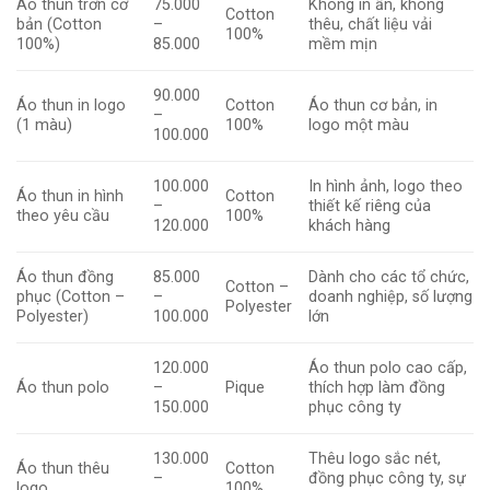
Áo thun trơn cơ
75.000
Không in ấn, không
Cotton
bản (Cotton
–
thêu, chất liệu vải
100%
100%)
85.000
mềm mịn
90.000
Áo thun in logo
Cotton
Áo thun cơ bản, in
–
(1 màu)
100%
logo một màu
100.000
100.000
In hình ảnh, logo theo
Áo thun in hình
Cotton
–
thiết kế riêng của
theo yêu cầu
100%
120.000
khách hàng
Áo thun đồng
85.000
Dành cho các tổ chức,
Cotton –
phục (Cotton –
–
doanh nghiệp, số lượng
Polyester
Polyester)
100.000
lớn
120.000
Áo thun polo cao cấp,
Áo thun polo
–
Pique
thích hợp làm đồng
150.000
phục công ty
130.000
Thêu logo sắc nét,
Áo thun thêu
Cotton
–
đồng phục công ty, sự
logo
100%