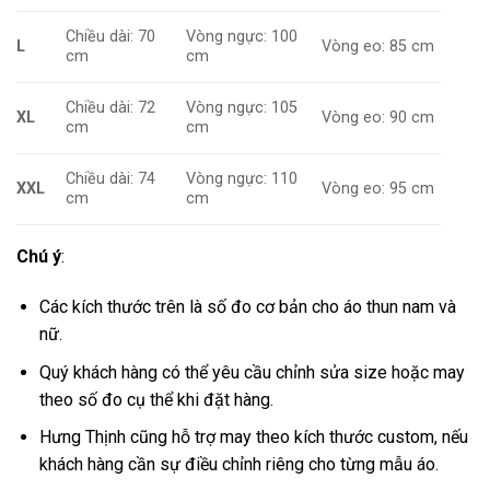
Chiều dài: 70
Vòng ngực: 100
L
Vòng eo: 85 cm
cm
cm
Chiều dài: 72
Vòng ngực: 105
XL
Vòng eo: 90 cm
cm
cm
Chiều dài: 74
Vòng ngực: 110
XXL
Vòng eo: 95 cm
cm
cm
Chú ý
:
Các kích thước trên là số đo cơ bản cho áo thun nam và
nữ.
Quý khách hàng có thể yêu cầu chỉnh sửa size hoặc may
theo số đo cụ thể khi đặt hàng.
Hưng Thịnh cũng hỗ trợ may theo kích thước custom, nếu
khách hàng cần sự điều chỉnh riêng cho từng mẫu áo.