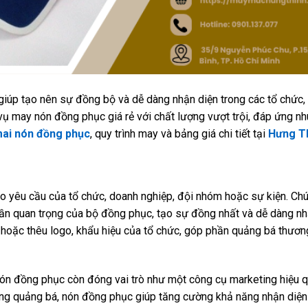
iúp tạo nên sự đồng bộ và dễ dàng nhận diện trong các tổ chức,
vụ may nón đồng phục giá rẻ với chất lượng vượt trội, đáp ứng n
ai nón đồng phục
, quy trình may và bảng giá chi tiết tại
Hưng T
eo yêu cầu của tổ chức, doanh nghiệp, đội nhóm hoặc sự kiện. Ch
hần quan trọng của bộ đồng phục, tạo sự đồng nhất và dễ dàng nh
hoặc thêu logo, khẩu hiệu của tổ chức, góp phần quảng bá thươn
n đồng phục còn đóng vai trò như một công cụ marketing hiệu q
ộng quảng bá, nón đồng phục giúp tăng cường khả năng nhận diệ