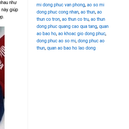
nhau như
mi dong phuc van phong
,
ao so mi
u này giúp
dong phuc cong nhan
,
ao thun
,
ao
p.
thun co tron
,
ao thun co tru
,
ao thun
dong phuc quang cao qua tang
,
quan
ao bao ho
,
ao khoac gio dong phuc
,
dong phuc ao so mi
,
dong phuc ao
thun
,
quan ao bao ho lao dong