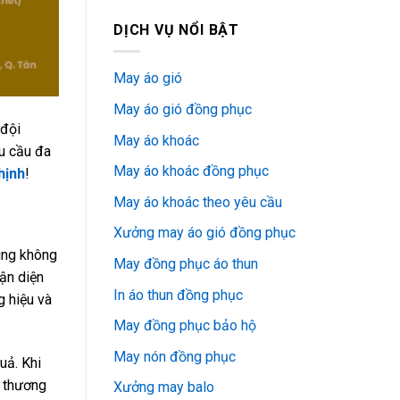
DỊCH VỤ NỔI BẬT
May áo gió
May áo gió đồng phục
 đội
May áo khoác
hu cầu đa
May áo khoác đồng phục
hịnh
!
May áo khoác theo yêu cầu
Xưởng may áo gió đồng phục
úng không
May đồng phục áo thun
ận diện
In áo thun đồng phục
g hiệu và
May đồng phục bảo hộ
May nón đồng phục
uả. Khi
n thương
Xưởng may balo