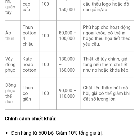
mi,
cao
100
–
cầu thêu logo hoặc độ
quần
cấp
150,000
dài quần/áo.
tây
Thun
Phù hợp cho hoạt động
Áo
cotton
80,000 –
ngoại khóa, có thể in
100
thun
4
100,000
hoặc thêu họa tiết theo
chiều
yêu cầu.
Váy
Kate
130,000
Thiết kế tùy chỉnh, giá
đồng
hoặc
100
–
tăng nếu thêm chi tiết
phục
cotton
160,000
như nơ hoặc khóa kéo.
Đồng
Thun
Chất liệu thấm hút mồ
phục
90,000 –
co
100
hôi, giá có thể giảm khi
thể
110,000
giãn
đặt số lượng lớn.
dục
Chính sách chiết khấu
:
Đơn hàng từ 500 bộ: Giảm 10% tổng giá trị.