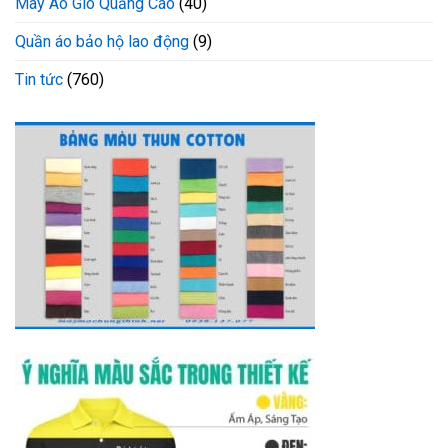
May Áo Gió Quảng Cáo
(40)
Quần áo bảo hộ lao động
(9)
Tin tức
(760)