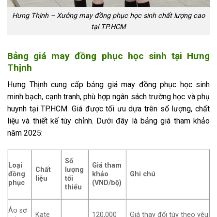
Hưng Thịnh – Xưởng may đồng phục học sinh chất lượng cao
tại TP.HCM
Bảng giá may đồng phục học sinh tại Hưng
Thịnh
Hưng Thịnh cung cấp bảng giá may đồng phục học sinh
minh bạch, cạnh tranh, phù hợp ngân sách trường học và phụ
huynh tại TP.HCM. Giá được tối ưu dựa trên số lượng, chất
liệu và thiết kế tùy chỉnh. Dưới đây là bảng giá tham khảo
năm 2025:
Số
Loại
Giá tham
Chất
lượng
đồng
khảo
Ghi chú
liệu
tối
phục
(VND/bộ)
thiểu
Áo sơ
Kate
120,000
Giá thay đổi tùy theo yêu