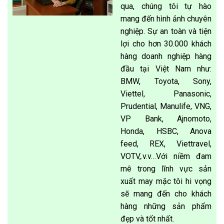
qua, chúng tôi tự hào
mang đến hình ảnh chuyên
nghiệp. Sự an toàn và tiện
lợi cho hơn 30.000 khách
hàng doanh nghiệp hàng
đầu tại Việt Nam như:
BMW, Toyota, Sony,
Viettel, Panasonic,
Prudential, Manulife, VNG,
VP Bank, Ajnomoto,
Honda, HSBC, Anova
feed, REX, Viettravel,
VOTV,.v.v…Với niềm đam
mê trong lĩnh vực sản
xuất may mặc tôi hi vọng
sẽ mang đến cho khách
hàng những sản phẩm
đẹp và tốt nhất.