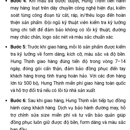
Bước 4:
Khi mẫu đã được duyệt, Hưng Thịnh tiến hành
may hàng loạt trên dây chuyền công nghệ hiện đại, kiểm
soát từng công đoạn từ cắt, ráp, in/thêu logo đến hoàn
thiện sản phẩm. Đội ngũ kỹ thuật viên kiểm tra kỹ lưỡng
từng chi tiết để đảm bảo không có lỗi kỹ thuật, đường
may chắc chắn, logo sắc nét và màu sắc chuẩn xác.
Bước 5:
Trước khi giao hàng, mỗi lô sản phẩm được kiểm
tra kỹ lưỡng về form dáng, kích cỡ, màu sắc và độ bền.
Hưng Thịnh giao hàng đúng tiến độ trong vòng 7–14
ngày, đóng gói cẩn thận, đảm bảo đồng phục đến tay
khách hàng trong tình trạng hoàn hảo. Với các đơn hàng
lớn từ 500 bộ, Hưng Thịnh miễn phí giao hàng toàn quốc
và hỗ trợ đổi trả nếu có lỗi từ nhà sản xuất.
Bước 6:
Sau khi giao hàng, Hưng Thịnh vẫn tiếp tục đồng
hành cùng khách hàng. Dịch vụ bảo hành đường may, hỗ
trợ chỉnh sửa size miễn phí và tư vấn bảo quản giúp
đồng phục luôn giữ được độ bền, form dáng và màu sắc
ban đầu.