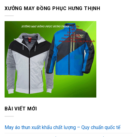
XƯỞNG MAY ĐỒNG PHỤC HƯNG THỊNH
BÀI VIẾT MỚI
May áo thun xuất khẩu chất lượng – Quy chuẩn quốc tế