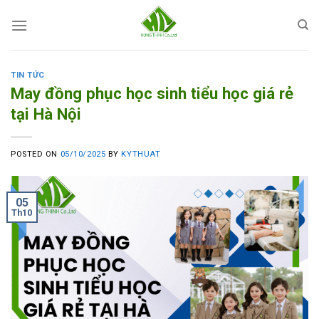
Skip
to
content
TIN TỨC
May đồng phục học sinh tiểu học giá rẻ
tại Hà Nội
POSTED ON
05/10/2025
BY
KYTHUAT
05
Th10