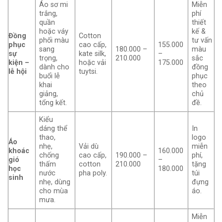
Áo sơ mi
Miễn
trắng,
phí
quần
thiết
hoặc váy
kế &
Đồng
Cotton
phối màu
tư vấn
phục
cao cấp,
155.000
sang
180.000 –
màu
sự
kate silk,
–
trọng,
210.000
sắc
kiện –
hoặc vải
175.000
dành cho
đồng
lễ hội
tuytsi.
buổi lễ
phục
khai
theo
giảng,
chủ
tổng kết.
đề.
Kiểu
dáng thể
In
thao,
logo
Áo
nhẹ,
Vải dù
miễn
khoác
160.000
chống
cao cấp,
190.000 –
phí,
gió
–
thấm
cotton
210.000
tặng
học
180.000
nước
pha poly.
túi
sinh
nhẹ, dùng
đựng
cho mùa
áo.
mưa.
Miễn