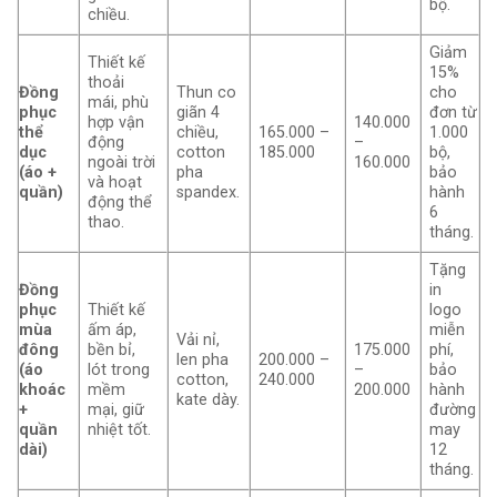
bộ.
chiều.
Giảm
Thiết kế
15%
thoải
Đồng
Thun co
cho
mái, phù
phục
giãn 4
đơn từ
hợp vận
140.000
thể
chiều,
165.000 –
1.000
động
–
dục
cotton
185.000
bộ,
ngoài trời
160.000
(áo +
pha
bảo
và hoạt
quần)
spandex.
hành
động thể
6
thao.
tháng.
Tặng
Đồng
in
phục
Thiết kế
logo
mùa
ấm áp,
miễn
Vải nỉ,
đông
bền bỉ,
175.000
phí,
len pha
200.000 –
(áo
lót trong
–
bảo
cotton,
240.000
khoác
mềm
200.000
hành
kate dày.
+
mại, giữ
đường
quần
nhiệt tốt.
may
dài)
12
tháng.