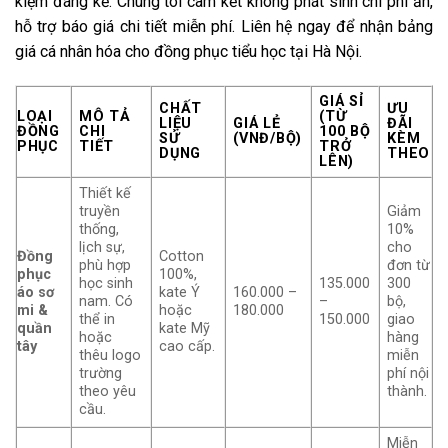
kiệm đáng kể. Chúng tôi cam kết không phát sinh chi phí ẩn,
hỗ trợ báo giá chi tiết miễn phí. Liên hệ ngay để nhận bảng
giá cá nhân hóa cho đồng phục tiểu học tại Hà Nội.
GIÁ SỈ
CHẤT
ƯU
LOẠI
MÔ TẢ
(TỪ
LIỆU
GIÁ LẺ
ĐÃI
ĐỒNG
CHI
100 BỘ
SỬ
(VNĐ/BỘ)
KÈM
PHỤC
TIẾT
TRỞ
DỤNG
THEO
LÊN)
Thiết kế
truyền
Giảm
thống,
10%
lịch sự,
cho
Đồng
Cotton
phù hợp
đơn từ
phục
100%,
học sinh
135.000
300
áo sơ
kate Ý
160.000 –
nam. Có
–
bộ,
mi &
hoặc
180.000
thể in
150.000
giao
quần
kate Mỹ
hoặc
hàng
tây
cao cấp.
thêu logo
miễn
trường
phí nội
theo yêu
thành.
cầu.
Miễn