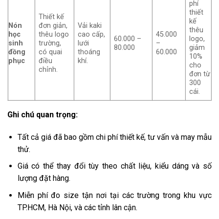
phí
thiết
Thiết kế
kế
Nón
đơn giản,
Vải kaki
thêu
học
thêu logo
cao cấp,
45.000
60.000 –
logo,
sinh
trường,
lưới
–
80.000
giảm
đồng
có quai
thoáng
60.000
10%
phục
điều
khí.
cho
chỉnh.
đơn từ
300
cái.
Ghi chú quan trọng:
Tất cả giá đã bao gồm chi phí thiết kế, tư vấn và may mẫu
thử.
Giá có thể thay đổi tùy theo chất liệu, kiểu dáng và số
lượng đặt hàng.
Miễn phí đo size tận nơi tại các trường trong khu vực
TP.HCM, Hà Nội, và các tỉnh lân cận.