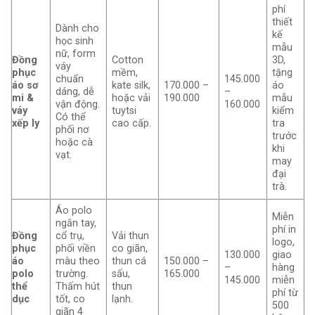
phí
thiết
Dành cho
kế
học sinh
mẫu
nữ, form
Đồng
Cotton
3D,
váy
phục
mềm,
tặng
chuẩn
145.000
áo sơ
kate silk,
170.000 –
áo
dáng, dễ
–
mi &
hoặc vải
190.000
mẫu
vận động.
160.000
váy
tuytsi
kiểm
Có thể
xếp ly
cao cấp.
tra
phối nơ
trước
hoặc cà
khi
vạt.
may
đại
trà.
Áo polo
Miễn
ngắn tay,
phí in
Đồng
cổ trụ,
Vải thun
logo,
phục
phối viền
co giãn,
130.000
giao
áo
màu theo
thun cá
150.000 –
–
hàng
polo
trường.
sấu,
165.000
145.000
miễn
thể
Thấm hút
thun
phí từ
dục
tốt, co
lạnh.
500
giãn 4