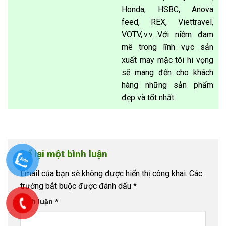
Honda, HSBC, Anova
feed, REX, Viettravel,
VOTV,.v.v…Với niềm đam
mê trong lĩnh vực sản
xuất may mặc tôi hi vọng
sẽ mang đến cho khách
hàng những sản phẩm
đẹp và tốt nhất.
Để lại một bình luận
Email của bạn sẽ không được hiển thị công khai.
Các
trường bắt buộc được đánh dấu
*
Bình luận
*