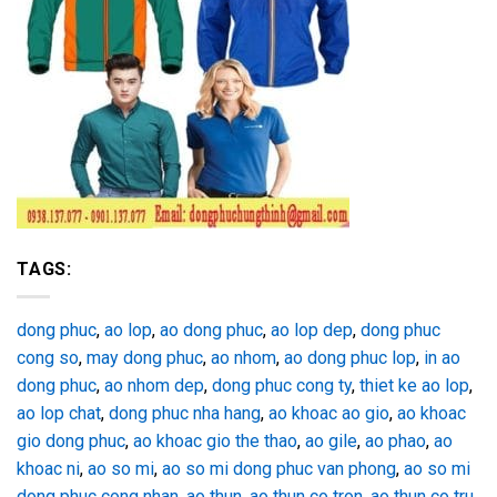
TAGS:
dong phuc
,
ao lop
,
ao dong phuc
,
ao lop dep
,
dong phuc
cong so
,
may dong phuc
,
ao nhom
,
ao dong phuc lop
,
in ao
dong phuc
,
ao nhom dep
,
dong phuc cong ty
,
thiet ke ao lop
,
ao lop chat
,
dong phuc nha hang
,
ao khoac ao gio
,
ao khoac
gio dong phuc
,
ao khoac gio the thao
,
ao gile
,
ao phao
,
ao
khoac ni
,
ao so mi
,
ao so mi dong phuc van phong
,
ao so mi
dong phuc cong nhan
,
ao thun
,
ao thun co tron
,
ao thun co tru
,