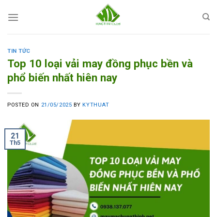
Skip
to
content
TIN TỨC
Top 10 loại vải may đồng phục bền và
phổ biến nhất hiên nay
POSTED ON
21/05/2025
BY
KYTHUAT
21
Th5