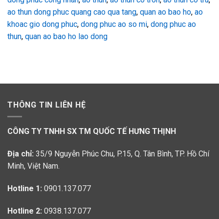
ao thun dong phuc quang cao qua tang
,
quan ao bao ho
,
ao
khoac gio dong phuc
,
dong phuc ao so mi
,
dong phuc ao
thun
,
quan ao bao ho lao dong
THÔNG TIN LIÊN HỆ
CÔNG TY TNHH SX TM QUỐC TẾ HƯNG THỊNH
Địa chỉ:
35/9 Nguyễn Phúc Chu, P.15, Q. Tân Bình, TP. Hồ Chí
Minh, Việt Nam.
Hotline 1:
0901.137.077
Hotline 2:
0938.137.077