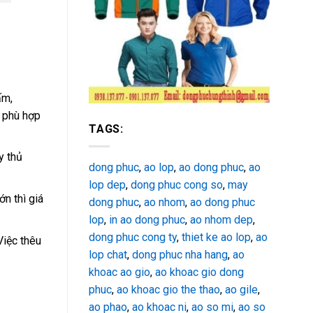
ấm,
i phù hợp
TAGS:
y thủ
dong phuc
,
ao lop
,
ao dong phuc
,
ao
lop dep
,
dong phuc cong so
,
may
n thì giá
dong phuc
,
ao nhom
,
ao dong phuc
lop
,
in ao dong phuc
,
ao nhom dep
,
dong phuc cong ty
,
thiet ke ao lop
,
ao
Việc thêu
lop chat
,
dong phuc nha hang
,
ao
khoac ao gio
,
ao khoac gio dong
phuc
,
ao khoac gio the thao
,
ao gile
,
ao phao
,
ao khoac ni
,
ao so mi
,
ao so