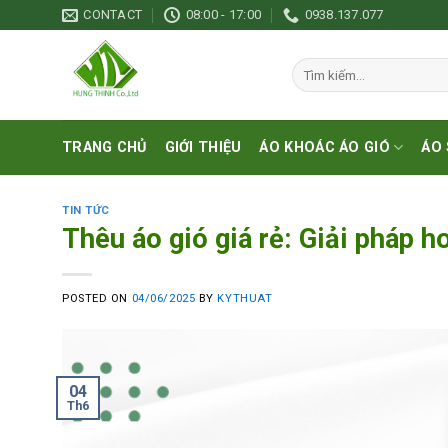
Skip
CONTACT
08:00 - 17:00
0938.137.077
to
content
Tìm
kiếm:
TRANG CHỦ
GIỚI THIỆU
ÁO KHOÁC ÁO GIÓ
ÁO 
TIN TỨC
Thêu áo gió giá rẻ: Giải pháp 
POSTED ON
04/06/2025
BY
KYTHUAT
04
Th6