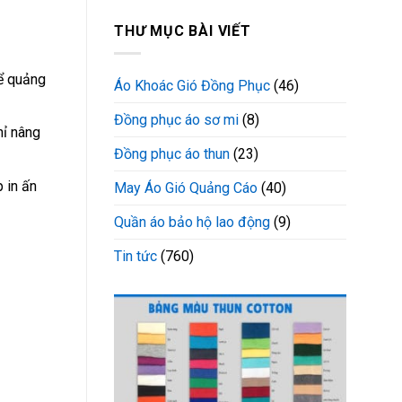
THƯ MỤC BÀI VIẾT
để quảng
Áo Khoác Gió Đồng Phục
(46)
Đồng phục áo sơ mi
(8)
hỉ nâng
Đồng phục áo thun
(23)
 in ấn
May Áo Gió Quảng Cáo
(40)
Quần áo bảo hộ lao động
(9)
Tin tức
(760)