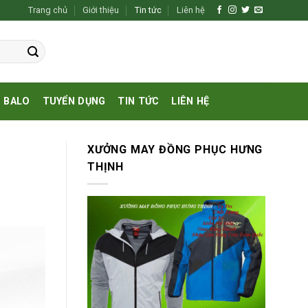
Trang chủ
Giới thiệu
Tin tức
Liên hệ
BALO
TUYỂN DỤNG
TIN TỨC
LIÊN HỆ
XƯỞNG MAY ĐỒNG PHỤC HƯNG
THỊNH