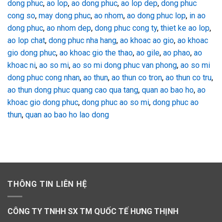
dong phuc
,
ao lop
,
ao dong phuc
,
ao lop dep
,
dong phuc
cong so
,
may dong phuc
,
ao nhom
,
ao dong phuc lop
,
in ao
dong phuc
,
ao nhom dep
,
dong phuc cong ty
,
thiet ke ao lop
,
ao lop chat
,
dong phuc nha hang
,
ao khoac ao gio
,
ao khoac
gio dong phuc
,
ao khoac gio the thao
,
ao gile
,
ao phao
,
ao
khoac ni
,
ao so mi
,
ao so mi dong phuc van phong
,
ao so mi
dong phuc cong nhan
,
ao thun
,
ao thun co tron
,
ao thun co tru
,
ao thun dong phuc quang cao qua tang
,
quan ao bao ho
,
ao
khoac gio dong phuc
,
dong phuc ao so mi
,
dong phuc ao
thun
,
quan ao bao ho lao dong
THÔNG TIN LIÊN HỆ
CÔNG TY TNHH SX TM QUỐC TẾ HƯNG THỊNH