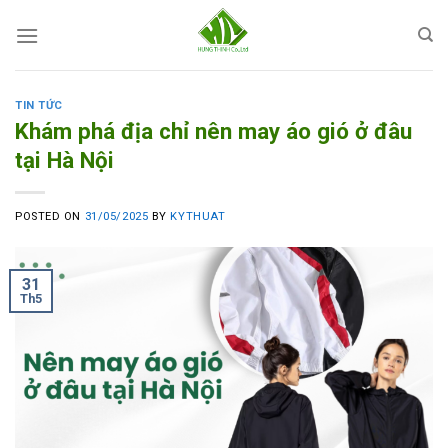
Skip
to
content
TIN TỨC
Khám phá địa chỉ nên may áo gió ở đâu
tại Hà Nội
POSTED ON
31/05/2025
BY
KYTHUAT
31
Th5