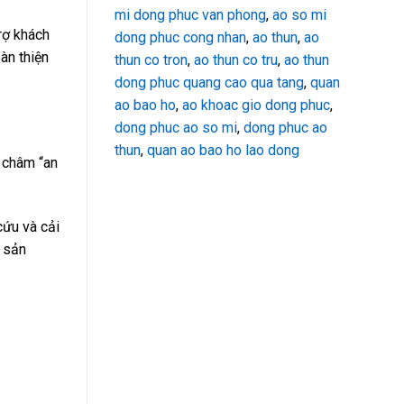
mi dong phuc van phong
,
ao so mi
rợ khách
dong phuc cong nhan
,
ao thun
,
ao
àn thiện
thun co tron
,
ao thun co tru
,
ao thun
dong phuc quang cao qua tang
,
quan
ao bao ho
,
ao khoac gio dong phuc
,
dong phuc ao so mi
,
dong phuc ao
thun
,
quan ao bao ho lao dong
 châm “an
cứu và cải
 sản