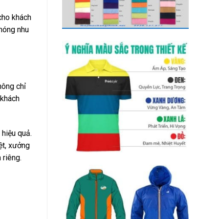
cho khách
chóng nhu
hông chỉ
 khách
hiệu quả.
ệt, xưởng
 riêng.