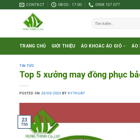
Skip
CONTACT
08:00 - 17:00
0938.137.077
to
content
Tìm
kiếm:
TRANG CHỦ
GIỚI THIỆU
ÁO KHOÁC ÁO GIÓ
ÁO 
TIN TỨC
Top 5 xưởng may đồng phục bảo
POSTED ON
23/05/2025
BY
KYTHUAT
23
Th5