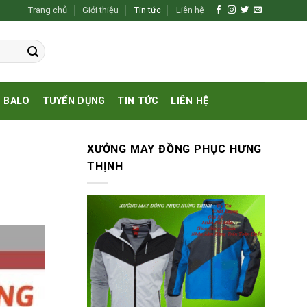
Trang chủ
Giới thiệu
Tin tức
Liên hệ
BALO
TUYỂN DỤNG
TIN TỨC
LIÊN HỆ
XƯỞNG MAY ĐỒNG PHỤC HƯNG
THỊNH