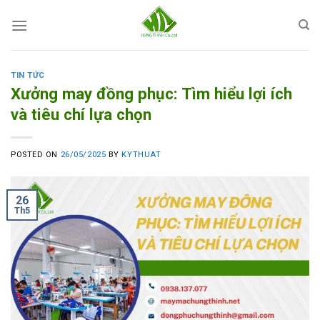
Skip
to
content
TIN TỨC
Xưởng may đồng phục: Tìm hiểu lợi ích
và tiêu chí lựa chọn
POSTED ON
26/05/2025
BY
KYTHUAT
26
Th5