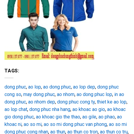
TAGS:
dong phuc
,
ao lop
,
ao dong phuc
,
ao lop dep
,
dong phuc
cong so
,
may dong phuc
,
ao nhom
,
ao dong phuc lop
,
in ao
dong phuc
,
ao nhom dep
,
dong phuc cong ty
,
thiet ke ao lop
,
ao lop chat
,
dong phuc nha hang
,
ao khoac ao gio
,
ao khoac
gio dong phuc
,
ao khoac gio the thao
,
ao gile
,
ao phao
,
ao
khoac ni
,
ao so mi
,
ao so mi dong phuc van phong
,
ao so mi
dong phuc cong nhan
,
ao thun
,
ao thun co tron
,
ao thun co tru
,