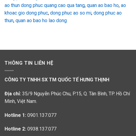
ao thun dong phuc quang cao qua tang
,
quan ao bao ho
,
ao
khoac gio dong phuc
,
dong phuc ao so mi
,
dong phuc ao
thun
,
quan ao bao ho lao dong
THÔNG TIN LIÊN HỆ
CÔNG TY TNHH SX TM QUỐC TẾ HƯNG THỊNH
Địa chỉ:
35/9 Nguyễn Phúc Chu, P.15, Q. Tân Bình, TP. Hồ Chí
Minh, Việt Nam.
Hotline 1:
0901.137.077
Hotline 2:
0938.137.077