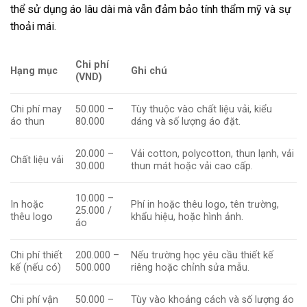
thể sử dụng áo lâu dài mà vẫn đảm bảo tính thẩm mỹ và sự
thoải mái.
Chi phí
Hạng mục
Ghi chú
(VND)
Chi phí may
50.000 –
Tùy thuộc vào chất liệu vải, kiểu
áo thun
80.000
dáng và số lượng áo đặt.
20.000 –
Vải cotton, polycotton, thun lạnh, vải
Chất liệu vải
30.000
thun mát hoặc vải cao cấp.
10.000 –
In hoặc
Phí in hoặc thêu logo, tên trường,
25.000 /
thêu logo
khẩu hiệu, hoặc hình ảnh.
áo
Chi phí thiết
200.000 –
Nếu trường học yêu cầu thiết kế
kế (nếu có)
500.000
riêng hoặc chỉnh sửa mẫu.
Chi phí vận
50.000 –
Tùy vào khoảng cách và số lượng áo