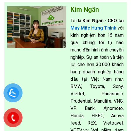
Kim Ngân
Tôi là
Kim Ngân - CEO tại
May Mặc Hưng Thịnh
với
kinh nghiệm hơn 15 năm
qua, chúng tôi tự hào
mang đến hình ảnh chuyên
nghiệp. Sự an toàn và tiện
lợi cho hơn 30.000 khách
hàng doanh nghiệp hàng
đầu tại Việt Nam như:
BMW, Toyota, Sony,
Viettel, Panasonic,
Prudential, Manulife, VNG,
VP Bank, Ajnomoto,
Honda, HSBC, Anova
feed, REX, Viettravel,
VOTV,.v.v…Với niềm đam