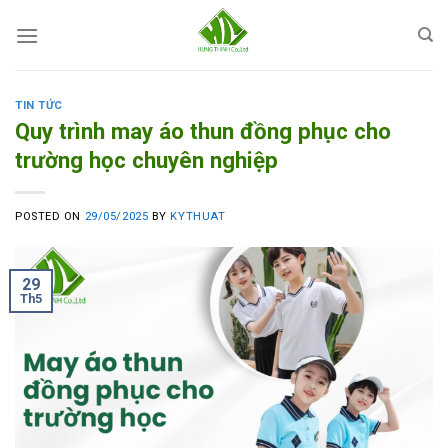
Skip
to
content
TIN TỨC
Quy trình may áo thun đồng phục cho
trường học chuyên nghiệp
POSTED ON
29/05/2025
BY
KYTHUAT
29
Th5