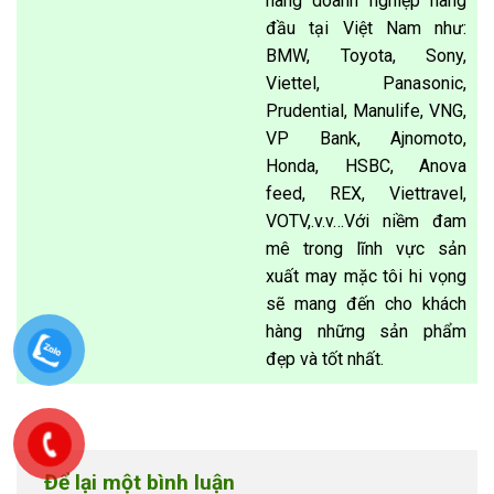
hàng doanh nghiệp hàng
đầu tại Việt Nam như:
BMW, Toyota, Sony,
Viettel, Panasonic,
Prudential, Manulife, VNG,
VP Bank, Ajnomoto,
Honda, HSBC, Anova
feed, REX, Viettravel,
VOTV,.v.v…Với niềm đam
mê trong lĩnh vực sản
xuất may mặc tôi hi vọng
sẽ mang đến cho khách
hàng những sản phẩm
đẹp và tốt nhất.
Để lại một bình luận