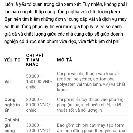
luôn là yếu tố quan trọng cần xem xét. Tuy nhiên, không phải
lúc nào chi phí thấp cũng đồng nghĩa với chất lượng kém.
Bạn nên tìm kiếm những đơn vị cung cấp vải và dịch vụ may
áo thun đồng phục uy tín với mức giá hợp lý. Việc so sánh
giá cả và chất lượng giữa các nhà cung cấp sẽ giúp doanh
nghiệp có được sản phẩm vừa đẹp, vừa tiết kiệm chi phí.
CHI PHÍ
YẾU TỐ
THAM
MÔ TẢ
KHẢO
Chi phí vải phụ thuộc vào loại vải
50.000 –
(cotton, polyester, cotton pha
Vải
150.000 VND/
polyester, vải thun lạnh, v.v.) và chất
chiếc
lượng.
Công
20.000 –
Chi phí in ấn tùy thuộc vào phương
nghệ in
80.000 VND/
pháp (in lụa, in chuyển nhiệt, in kỹ
ấn
chiếc
thuật số) và số lượng in.
Chi phí
gia
30.000 –
Bao gồm chi phí cắt may, tạo form
công
70.000 VND/
áo thun đồng phục theo yêu cầu, số