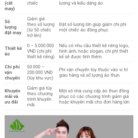
(cắt
chiếc
lượng và kiểu dáng áo.
may)
Giảm giá
Số
theo số lượng
Đặt số lượng lớn giúp giảm chi phí
lượng
(từ 50 chiếc
một chiếc áo đồng phục.
đặt may
trở lên)
0 – 5.000.000
Nếu có nhu cầu thiết kế riêng logo,
Thiết kế
VND (chi phí
hình ảnh, hoặc slogan, chi phí thiết
áo
thiết kế riêng)
kế sẽ được tính thêm.
Chi phí
50.000 –
Phí vận chuyển tùy thuộc vào vị trí
vận
200.000 VND
giao hàng và số lượng áo thun.
chuyển
(tùy khu vực)
Giảm giá tùy
Khuyến
Một số nhà cung cấp áo thun đồng
theo chương
mãi và
phục có các chương trình giảm giá
trình khuyến
ưu đãi
hoặc khuyến mãi cho đơn hàng lớn.
mãi