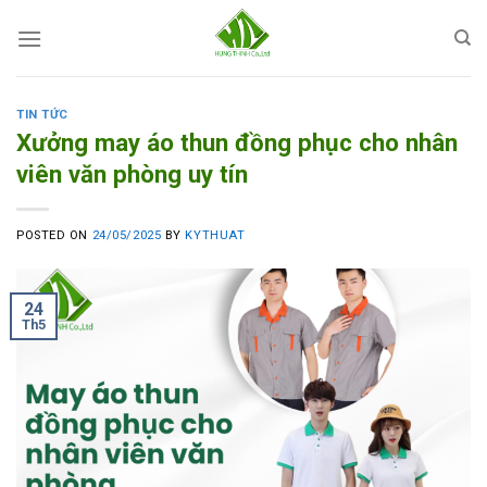
Skip
to
content
TIN TỨC
Xưởng may áo thun đồng phục cho nhân
viên văn phòng uy tín
POSTED ON
24/05/2025
BY
KYTHUAT
24
Th5