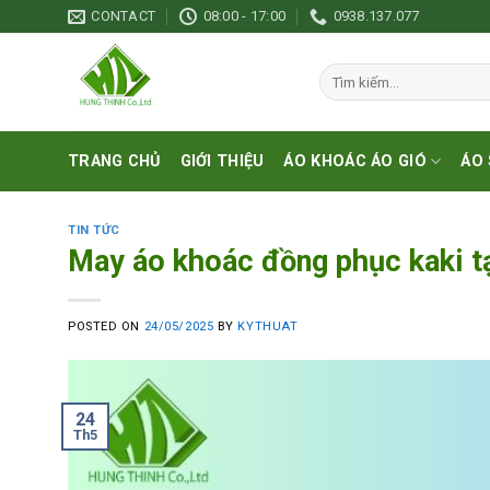
Skip
CONTACT
08:00 - 17:00
0938.137.077
to
content
Tìm
kiếm:
TRANG CHỦ
GIỚI THIỆU
ÁO KHOÁC ÁO GIÓ
ÁO 
TIN TỨC
May áo khoác đồng phục kaki 
POSTED ON
24/05/2025
BY
KYTHUAT
24
Th5