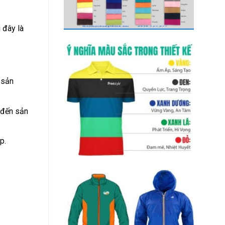
 đây là
 sản
 đến sản
p.