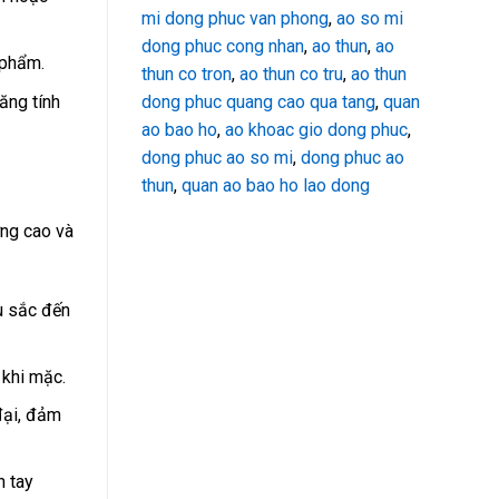
mi dong phuc van phong
,
ao so mi
dong phuc cong nhan
,
ao thun
,
ao
 phẩm.
thun co tron
,
ao thun co tru
,
ao thun
ăng tính
dong phuc quang cao qua tang
,
quan
ao bao ho
,
ao khoac gio dong phuc
,
dong phuc ao so mi
,
dong phuc ao
thun
,
quan ao bao ho lao dong
ng cao và
u sắc đến
 khi mặc.
đại, đảm
n tay