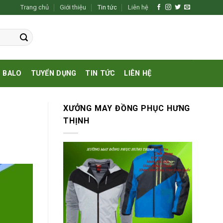
Trang chủ
Giới thiệu
Tin tức
Liên hệ
BALO
TUYỂN DỤNG
TIN TỨC
LIÊN HỆ
XƯỞNG MAY ĐỒNG PHỤC HƯNG
THỊNH