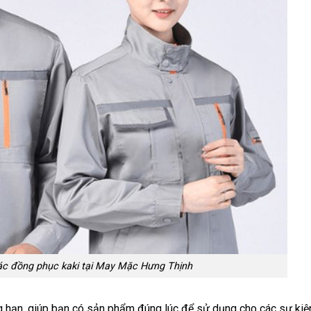
oác đồng phục kaki tại May Mặc Hưng Thịnh
g hạn, giúp bạn có sản phẩm đúng lúc để sử dụng cho các sự kiệ