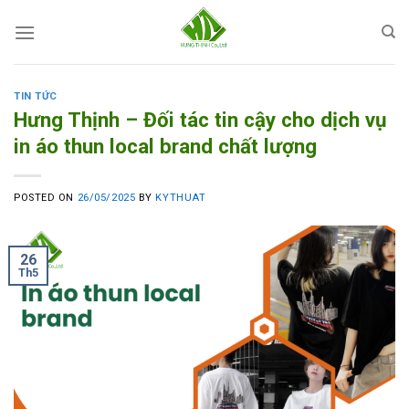
Skip
to
content
TIN TỨC
Hưng Thịnh – Đối tác tin cậy cho dịch vụ
in áo thun local brand chất lượng
POSTED ON
26/05/2025
BY
KYTHUAT
26
Th5