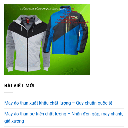
BÀI VIẾT MỚI
May áo thun xuất khẩu chất lượng – Quy chuẩn quốc tế
May áo thun sự kiện chất lượng – Nhận đơn gấp, may nhanh,
giá xưởng