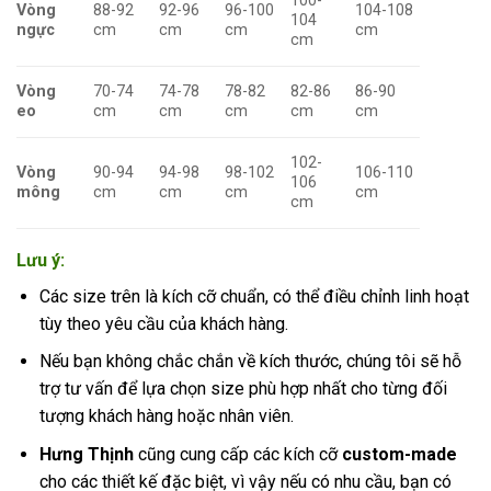
100-
Vòng
88-92
92-96
96-100
104-108
104
ngực
cm
cm
cm
cm
cm
Vòng
70-74
74-78
78-82
82-86
86-90
eo
cm
cm
cm
cm
cm
102-
Vòng
90-94
94-98
98-102
106-110
106
mông
cm
cm
cm
cm
cm
Lưu ý:
Các size trên là kích cỡ chuẩn, có thể điều chỉnh linh hoạt
tùy theo yêu cầu của khách hàng.
Nếu bạn không chắc chắn về kích thước, chúng tôi sẽ hỗ
trợ tư vấn để lựa chọn size phù hợp nhất cho từng đối
tượng khách hàng hoặc nhân viên.
Hưng Thịnh
cũng cung cấp các kích cỡ
custom-made
cho các thiết kế đặc biệt, vì vậy nếu có nhu cầu, bạn có