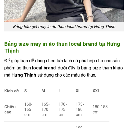
Bảng báo giá may in áo thun local brand tại Hưng Thịnh
Bảng size
may in áo thun local brand tại Hưng
Thịnh
Để giúp bạn dễ dàng chọn lựa kích cỡ phù hợp cho các sản
phẩm áo thun
local brand
, dưới đây là bảng size tham khảo
mà
Hưng Thịnh
sử dụng cho các mẫu áo thun.
Kích cỡ
S
M
L
XL
XXL
160-
165-
170-
175-
Chiều
180-185
165
170
175
180
cao
cm
cm
cm
cm
cm