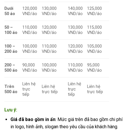
Dưới
120,000
130,000
140,000
125,000
50 áo
VND/áo
VND/áo
VND/áo
VND/áo
50 –
110,000
120,000
130,000
115,000
100 áo
VND/áo
VND/áo
VND/áo
VND/áo
100 –
100,000
110,000
120,000
105,000
200 áo
VND/áo
VND/áo
VND/áo
VND/áo
200 –
90,000
100,000
110,000
95,000
500 áo
VND/áo
VND/áo
VND/áo
VND/áo
Liên hệ
Liên hệ
Trên
Liên hệ
Liên hệ
trực
trực
500 áo
trực tiếp
trực tiếp
tiếp
tiếp
Lưu ý:
Giá đã bao gồm in ấn
: Mức giá trên đã bao gồm chi phí
in logo, hình ảnh, slogan theo yêu cầu của khách hàng.