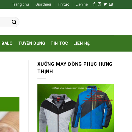
Trang chủ
Giới thiệu
Tin tức
Liên hệ
BALO
TUYỂN DỤNG
TIN TỨC
LIÊN HỆ
XƯỞNG MAY ĐỒNG PHỤC HƯNG
THỊNH