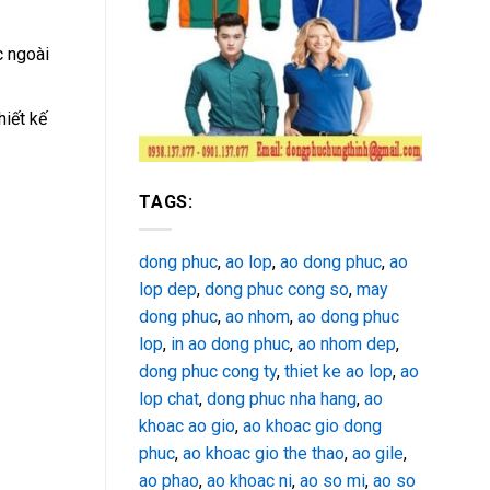
c ngoài
hiết kế
TAGS:
dong phuc
,
ao lop
,
ao dong phuc
,
ao
lop dep
,
dong phuc cong so
,
may
dong phuc
,
ao nhom
,
ao dong phuc
lop
,
in ao dong phuc
,
ao nhom dep
,
dong phuc cong ty
,
thiet ke ao lop
,
ao
lop chat
,
dong phuc nha hang
,
ao
khoac ao gio
,
ao khoac gio dong
phuc
,
ao khoac gio the thao
,
ao gile
,
ao phao
,
ao khoac ni
,
ao so mi
,
ao so