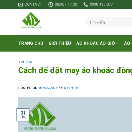
Skip
CONTACT
08:00 - 17:00
0938.137.077
to
content
Tìm
kiếm:
TRANG CHỦ
GIỚI THIỆU
ÁO KHOÁC ÁO GIÓ
ÁO 
TIN TỨC
Cách để đặt may áo khoác đồn
POSTED ON
01/06/2025
BY
KYTHUAT
01
Th6