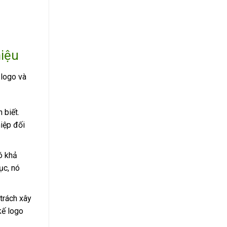
hiệu
 logo và
 biết.
iệp đối
ó khả
ục, nó
trách xây
kế logo