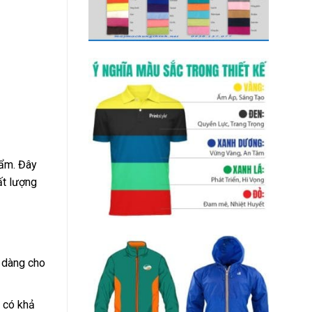
hẩm. Đây
ất lượng
ễ dàng cho
 có khả