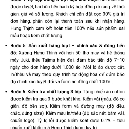
được duyệt, hai bên tiến hành ký hợp đồng rõ ràng về thời
gian, giá và số lượng. Khách chỉ cần đặt cọc 30% giá trị
đơn hàng, phần còn lại thanh toán sau khi nhận hàng.
Hưng Thịnh cam kết hoàn tiền 100% nếu sản phẩm sai
mẫu hoặc kém chất lượng.
Bước 5: Sản xuất hàng loạt – chính xác & đúng tiến
độ:
Xưởng Hưng Thịnh với hơn 50 thợ may và hệ thống
máy Juki, thêu Tajima hiện đại, đảm bảo tiến độ 7–10
ngày cho đơn hàng dưới 1.000 áo. Mỗi lô áo được cắt,
in/thêu và may theo quy trình tự động hóa để đảm bảo
độ chính xác tuyệt đối và form áo đồng nhất 100%.
Bước 6: Kiểm tra chất lượng 3 lớp
: Từng chiếc áo cotton
được kiểm tra qua 3 bước khắt khe: Kiểm vải (màu, độ co
giãn, độ bền sợi). Kiểm form và đường may (độ đều,
chắc, đúng size). Kiểm màu in/thêu (độ sắc nét, bám vải,
chuẩn logo). Tỷ lệ lỗi được kiểm soát dưới 0,1% – tiêu
chuẩn xuất khẩu mà Hưng Thịnh luôn duy trì.