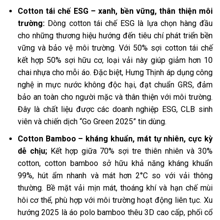
Cotton tái chế ESG – xanh, bền vững, thân thiện môi
trường:
Dòng cotton tái chế ESG là lựa chọn hàng đầu
cho những thương hiệu hướng đến tiêu chí phát triển bền
vững và bảo vệ môi trường. Với 50% sợi cotton tái chế
kết hợp 50% sợi hữu cơ, loại vải này giúp giảm hơn 10
chai nhựa cho mỗi áo. Đặc biệt, Hưng Thịnh áp dụng công
nghệ in mực nước không độc hại, đạt chuẩn GRS, đảm
bảo an toàn cho người mặc và thân thiện với môi trường.
Đây là chất liệu được các doanh nghiệp ESG, CLB sinh
viên và chiến dịch “Go Green 2025” tin dùng.
Cotton Bamboo – kháng khuẩn, mát tự nhiên, cực kỳ
dễ chịu;
Kết hợp giữa 70% sợi tre thiên nhiên và 30%
cotton, cotton bamboo sở hữu khả năng kháng khuẩn
99%, hút ẩm nhanh và mát hơn 2°C so với vải thông
thường. Bề mặt vải mịn mát, thoáng khí và hạn chế mùi
hôi cơ thể, phù hợp với môi trường hoạt động liên tục. Xu
hướng 2025 là áo polo bamboo thêu 3D cao cấp, phối cổ