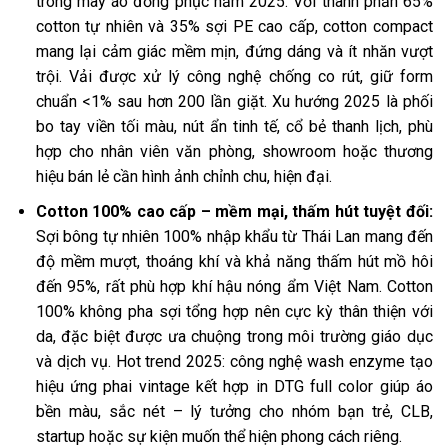
trong may áo đồng phục năm 2025. Với thành phần 65%
cotton tự nhiên và 35% sợi PE cao cấp, cotton compact
mang lại cảm giác mềm mịn, đứng dáng và ít nhăn vượt
trội. Vải được xử lý công nghệ chống co rút, giữ form
chuẩn <1% sau hơn 200 lần giặt. Xu hướng 2025 là phối
bo tay viền tối màu, nút ẩn tinh tế, cổ bẻ thanh lịch, phù
hợp cho nhân viên văn phòng, showroom hoặc thương
hiệu bán lẻ cần hình ảnh chỉnh chu, hiện đại.
Cotton 100% cao cấp – mềm mại, thấm hút tuyệt đối:
Sợi bông tự nhiên 100% nhập khẩu từ Thái Lan mang đến
độ mềm mượt, thoáng khí và khả năng thấm hút mồ hôi
đến 95%, rất phù hợp khí hậu nóng ẩm Việt Nam. Cotton
100% không pha sợi tổng hợp nên cực kỳ thân thiện với
da, đặc biệt được ưa chuộng trong môi trường giáo dục
và dịch vụ. Hot trend 2025: công nghệ wash enzyme tạo
hiệu ứng phai vintage kết hợp in DTG full color giúp áo
bền màu, sắc nét – lý tưởng cho nhóm bạn trẻ, CLB,
startup hoặc sự kiện muốn thể hiện phong cách riêng.