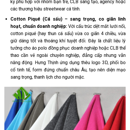
kỳ phù hợp với nhóm bạn trẻ, CLB sáng tạo, agency hoặc
các thương hiệu streetwear cá tính.
Cotton Piqué (Cá sấu) – sang trọng, co giãn linh
hoạt, chuẩn doanh nghiệp:
Với cấu trúc dệt mắt lưới nổi,
cotton piqué (hay thun cá sấu) vừa co giãn 4 chiều, vừa
giữ dáng tốt và thoáng khí tuyệt đối. Đây là chất liệu lý
tưởng cho áo polo đồng phục doanh nghiệp hoặc CLB thể
thao cần vẻ ngoài chuyên nghiệp, đẳng cấp nhưng vẫn
năng động. Hưng Thịnh ứng dụng thêu logo 3D, phối bo
cổ tinh tế, form đứng chuẩn châu Âu, tạo nên diện mạo
sang trọng, thanh lịch cho người mặc.