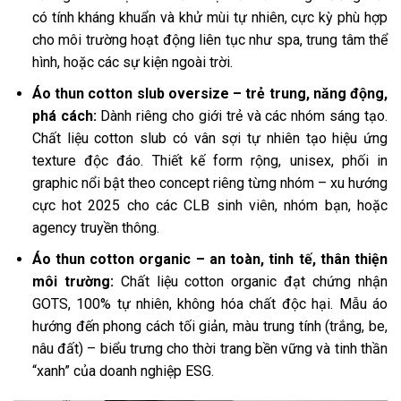
có tính kháng khuẩn và khử mùi tự nhiên, cực kỳ phù hợp
cho môi trường hoạt động liên tục như spa, trung tâm thể
hình, hoặc các sự kiện ngoài trời.
Áo thun cotton slub oversize – trẻ trung, năng động,
phá cách:
Dành riêng cho giới trẻ và các nhóm sáng tạo.
Chất liệu cotton slub có vân sợi tự nhiên tạo hiệu ứng
texture độc đáo. Thiết kế form rộng, unisex, phối in
graphic nổi bật theo concept riêng từng nhóm – xu hướng
cực hot 2025 cho các CLB sinh viên, nhóm bạn, hoặc
agency truyền thông.
Áo thun cotton organic – an toàn, tinh tế, thân thiện
môi trường:
Chất liệu cotton organic đạt chứng nhận
GOTS, 100% tự nhiên, không hóa chất độc hại. Mẫu áo
hướng đến phong cách tối giản, màu trung tính (trắng, be,
nâu đất) – biểu trưng cho thời trang bền vững và tinh thần
“xanh” của doanh nghiệp ESG.