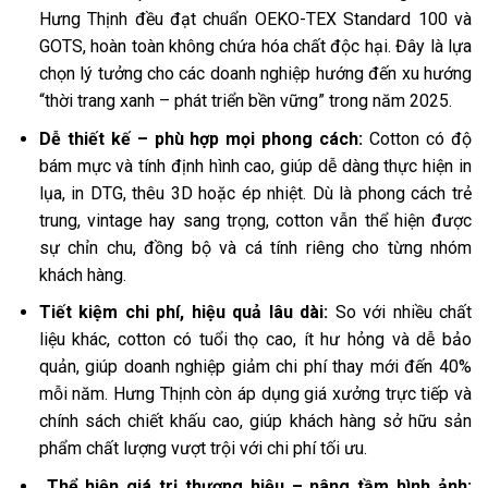
Hưng Thịnh đều đạt chuẩn OEKO-TEX Standard 100 và
GOTS, hoàn toàn không chứa hóa chất độc hại. Đây là lựa
chọn lý tưởng cho các doanh nghiệp hướng đến xu hướng
“thời trang xanh – phát triển bền vững” trong năm 2025.
Dễ thiết kế – phù hợp mọi phong cách:
Cotton có độ
bám mực và tính định hình cao, giúp dễ dàng thực hiện in
lụa, in DTG, thêu 3D hoặc ép nhiệt. Dù là phong cách trẻ
trung, vintage hay sang trọng, cotton vẫn thể hiện được
sự chỉn chu, đồng bộ và cá tính riêng cho từng nhóm
khách hàng.
Tiết kiệm chi phí, hiệu quả lâu dài:
So với nhiều chất
liệu khác, cotton có tuổi thọ cao, ít hư hỏng và dễ bảo
quản, giúp doanh nghiệp giảm chi phí thay mới đến 40%
mỗi năm. Hưng Thịnh còn áp dụng giá xưởng trực tiếp và
chính sách chiết khấu cao, giúp khách hàng sở hữu sản
phẩm chất lượng vượt trội với chi phí tối ưu.
Thể hiện giá trị thương hiệu – nâng tầm hình ảnh: