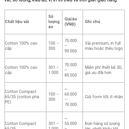
Số
Giá/áo
Chất liệu vải
lượng
Ghi chú
(VNĐ)
áo
75.000
Cotton 100% cao
100 –
Vải premium, in full
–
cấp
300
màu hoặc thêu logo
90.000
70.000
Cotton 100% cao
301 –
Miễn phí thiết kế 3D,
–
cấp
1.000
giá ưu đãi hơn
85.000
~
Cotton Compact
100 –
60.000
65/35 (cotton pha
Giữ form tốt, ít nhăn
300
–
PE)
70.000
~
Cotton Compact
301 –
55.000
Đơn hàng số lượng
65/35
1.000
–
lớn, chiết khấu tốt