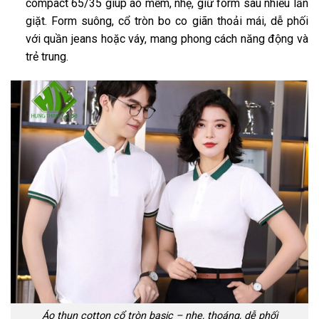
compact 65/35 giúp áo mềm, nhẹ, giữ form sau nhiều lần
giặt. Form suông, cổ tròn bo co giãn thoải mái, dễ phối
với quần jeans hoặc váy, mang phong cách năng động và
trẻ trung.
Áo thun cotton cổ tròn basic – nhẹ, thoáng, dễ phối