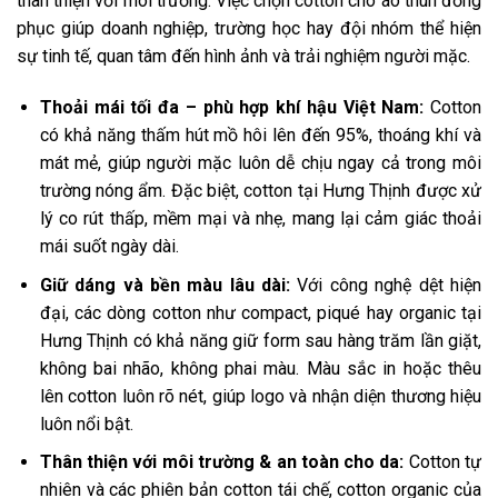
thân thiện với môi trường. Việc chọn cotton cho áo thun đồng
phục giúp doanh nghiệp, trường học hay đội nhóm thể hiện
sự tinh tế, quan tâm đến hình ảnh và trải nghiệm người mặc.
Thoải mái tối đa – phù hợp khí hậu Việt Nam:
Cotton
có khả năng thấm hút mồ hôi lên đến 95%, thoáng khí và
mát mẻ, giúp người mặc luôn dễ chịu ngay cả trong môi
trường nóng ẩm. Đặc biệt, cotton tại Hưng Thịnh được xử
lý co rút thấp, mềm mại và nhẹ, mang lại cảm giác thoải
mái suốt ngày dài.
Giữ dáng và bền màu lâu dài:
Với công nghệ dệt hiện
đại, các dòng cotton như compact, piqué hay organic tại
Hưng Thịnh có khả năng giữ form sau hàng trăm lần giặt,
không bai nhão, không phai màu. Màu sắc in hoặc thêu
lên cotton luôn rõ nét, giúp logo và nhận diện thương hiệu
luôn nổi bật.
Thân thiện với môi trường & an toàn cho da:
Cotton tự
nhiên và các phiên bản cotton tái chế, cotton organic của