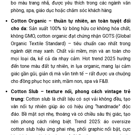
bo màu trang nhã, được yêu thích trong các ngành văn
phòng, spa, giáo dục hoặc chăm sóc khách hàng.
Cotton Organic – thuần tự nhiên, an toàn tuyệt đối
cho da:
Sản xuất 100% từ bông hữu cơ không hóa chất,
không GMO, cotton organic đạt chứng nhận GOTS (Global
Organic Textile Standard) – tiêu chuẩn cao nhất trong
ngành dệt may xanh. Chất vải mềm, mịn và an toàn cho
mọi loại da, kể cả da nhạy cảm. Hot trend 2025 hướng
đến tone màu đất tự nhiên, in lụa organic, mang lại cảm
giác gần gũi, giản dị mà vẫn tinh tế – rất được ưa chuộng
cho đồng phục học sinh, mầm non, spa và F&B.
Cotton Slub – texture nổi, phong cách vintage trẻ
trung:
Cotton slub là chất liệu có sợi vải không đều, tạo
vân nổi tự nhiên giúp áo có hiệu ứng “handmade” độc
đáo. Bề mặt sợi nhẹ, thoáng và có chiều sâu thị giác, tạo
nên phong cách riêng biệt. Trend 2025: áo oversize
cotton slub hiệu ứng phai nhẹ, phối graphic nổi bật, cực