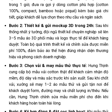
trong 1 giờ, đưa ra gợi ý dòng cotton phù hợp (cotton
100%, compact, bamboo hoặc piqué) kèm báo giá chi
tiết, giúp khách dễ lựa chọn theo nhu cầu và ngân sách.
Bước 2: Thiết kế & gửi mockup 3D trong 24h:
Sau khi
thống nhất ý tưởng, đội ngũ thiết kế chuyên nghiệp sẽ lên
3–5 mẫu áo 3D phối màu và logo thực tế để khách hàng
duyệt. Toàn bộ quá trình thiết kế và chỉnh sửa được miễn
phí 100%, đảm bảo áo thể hiện đúng nhận diện thương
hiệu và phong cách doanh nghiệp.
Bước 3: Chọn vải & may mẫu thử thực tế:
Hưng Thịnh
cung cấp bộ mẫu vải cotton thật để khách cảm nhận độ
mềm, độ dày và màu sắc trước khi sản xuất. Sau khi chốt
vải, xưởng sẽ may 1–2 áo mẫu thử và gửi tận nơi để
khách duyệt form, đường may và chất lượng in/thêu. Nếu
cần, Hưng Thịnh chỉnh sửa mẫu miễn phí cho đến khi
khách hàng hoàn toàn hài lòng.
Bước 4: Ký hợp đồng & đặt cọc linh hoạt:
Khi mẫu thử