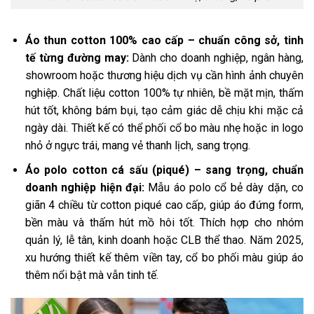
Áo thun cotton 100% cao cấp – chuẩn công sở, tinh
tế từng đường may:
Dành cho doanh nghiệp, ngân hàng,
showroom hoặc thương hiệu dịch vụ cần hình ảnh chuyên
nghiệp. Chất liệu cotton 100% tự nhiên, bề mặt mịn, thấm
hút tốt, không bám bụi, tạo cảm giác dễ chịu khi mặc cả
ngày dài. Thiết kế có thể phối cổ bo màu nhẹ hoặc in logo
nhỏ ở ngực trái, mang vẻ thanh lịch, sang trọng.
Áo polo cotton cá sấu (piqué) – sang trọng, chuẩn
doanh nghiệp hiện đại:
Mẫu áo polo cổ bẻ dày dặn, co
giãn 4 chiều từ cotton piqué cao cấp, giúp áo đứng form,
bền màu và thấm hút mồ hôi tốt. Thích hợp cho nhóm
quản lý, lễ tân, kinh doanh hoặc CLB thể thao. Năm 2025,
xu hướng thiết kế thêm viền tay, cổ bo phối màu giúp áo
thêm nổi bật mà vẫn tinh tế.