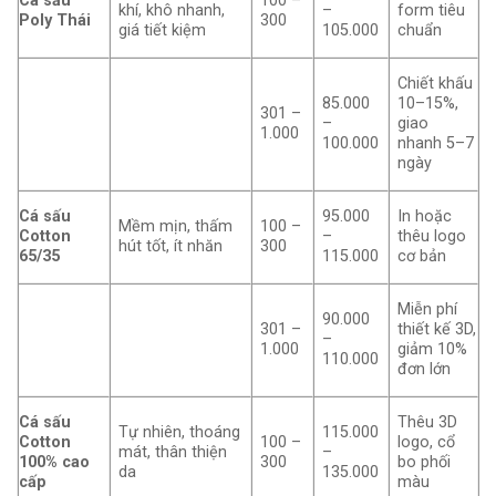
Cá sấu
100 –
khí, khô nhanh,
–
form tiêu
Poly Thái
300
giá tiết kiệm
105.000
chuẩn
Chiết khấu
85.000
10–15%,
301 –
–
giao
1.000
100.000
nhanh 5–7
ngày
Cá sấu
95.000
In hoặc
Mềm mịn, thấm
100 –
Cotton
–
thêu logo
hút tốt, ít nhăn
300
65/35
115.000
cơ bản
Miễn phí
90.000
301 –
thiết kế 3D,
–
1.000
giảm 10%
110.000
đơn lớn
Cá sấu
Thêu 3D
Tự nhiên, thoáng
115.000
Cotton
100 –
logo, cổ
mát, thân thiện
–
100% cao
300
bo phối
da
135.000
cấp
màu