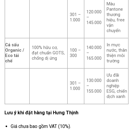
Màu
Pantone
120.000
301 –
thương
–
1.000
hiệu, free
145.000
vận
chuyển
Cá sấu
In mực
100% hữu cơ,
140.000
Organic /
100 –
nước, thân
đạt chuẩn GOTS,
–
Eco tái
300
thiện môi
chống dị ứng
165.000
chế
trường
Ưu đãi
130.000
doanh
301 –
–
nghiệp
1.000
155.000
ESG, chiến
dịch xanh
Lưu ý khi đặt hàng tại Hưng Thịnh
Giá chưa bao gồm VAT (10%).