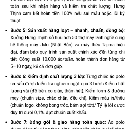
toán sau khi nhận hàng và kiểm tra chất lượng. Hưng
Thịnh cam kết hoàn tiền 100% nếu sai mẫu hoặc lỗi kỹ
thuật.
Bước 5: Sản xuất hàng loạt – nhanh, chuẩn, đồng bộ:
Xưởng Hưng Thịnh sở hữu hơn 50 thợ may lành nghề cùng
hệ thống máy Juki (Nhật Bản) và máy thêu Tajima hiện
đại, đảm bảo quy trình sản xuất chính xác đến từng chi
tiết. Công suất 10.000 áo/tuần, hoàn thành đơn hàng từ
5–10 ngày, kể cả đơn gấp.
Bước 6: Kiểm định chất lượng 3 lớp:
Từng chiếc áo polo
cá sấu được kiểm tra nghiêm ngặt qua 3 bước:Kiểm chất
lượng vải (độ bền, co giãn, thấm hút). Kiểm form & đường
may (chuẩn size, chắc chắn, đều chỉ). Kiểm màu in/thêu
(chuẩn logo, không bong tróc, bám sợi tốt)/ Tỷ lệ lỗi được
duy trì dưới 0,1%, đạt chuẩn xuất khẩu.
Bước 7: Đóng gói & giao hàng toàn quốc:
Áo polo