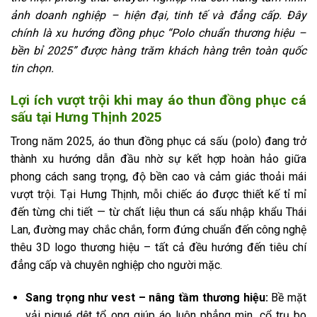
ảnh doanh nghiệp – hiện đại, tinh tế và đẳng cấp. Đây
chính là xu hướng đồng phục “Polo chuẩn thương hiệu –
bền bỉ 2025” được hàng trăm khách hàng trên toàn quốc
tin chọn.
Lợi ích vượt trội khi may áo thun đồng phục cá
sấu tại Hưng Thịnh 2025
Trong năm 2025, áo thun đồng phục cá sấu (polo) đang trở
thành xu hướng dẫn đầu nhờ sự kết hợp hoàn hảo giữa
phong cách sang trọng, độ bền cao và cảm giác thoải mái
vượt trội. Tại Hưng Thịnh, mỗi chiếc áo được thiết kế tỉ mỉ
đến từng chi tiết — từ chất liệu thun cá sấu nhập khẩu Thái
Lan, đường may chắc chắn, form đứng chuẩn đến công nghệ
thêu 3D logo thương hiệu – tất cả đều hướng đến tiêu chí
đẳng cấp và chuyên nghiệp cho người mặc.
Sang trọng như vest – nâng tầm thương hiệu:
Bề mặt
vải piqué dệt tổ ong giúp áo luôn phẳng mịn, cổ trụ bo