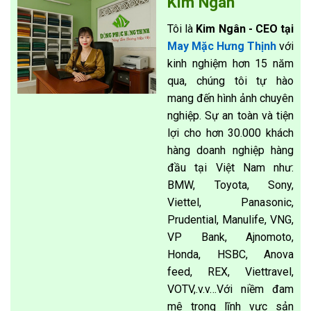
Kim Ngân
Tôi là
Kim Ngân - CEO tại
May Mặc Hưng Thịnh
với
kinh nghiệm hơn 15 năm
qua, chúng tôi tự hào
mang đến hình ảnh chuyên
nghiệp. Sự an toàn và tiện
lợi cho hơn 30.000 khách
hàng doanh nghiệp hàng
đầu tại Việt Nam như:
BMW, Toyota, Sony,
Viettel, Panasonic,
Prudential, Manulife, VNG,
VP Bank, Ajnomoto,
Honda, HSBC, Anova
feed, REX, Viettravel,
VOTV,.v.v…Với niềm đam
mê trong lĩnh vực sản