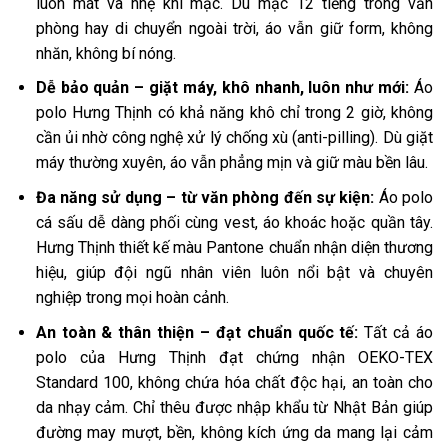
luôn mát và nhẹ khi mặc. Dù mặc 12 tiếng trong văn
phòng hay di chuyển ngoài trời, áo vẫn giữ form, không
nhăn, không bí nóng.
Dễ bảo quản – giặt máy, khô nhanh, luôn như mới:
Áo
polo Hưng Thịnh có khả năng khô chỉ trong 2 giờ, không
cần ủi nhờ công nghệ xử lý chống xù (anti-pilling). Dù giặt
máy thường xuyên, áo vẫn phẳng mịn và giữ màu bền lâu.
Đa năng sử dụng – từ văn phòng đến sự kiện:
Áo polo
cá sấu dễ dàng phối cùng vest, áo khoác hoặc quần tây.
Hưng Thịnh thiết kế màu Pantone chuẩn nhận diện thương
hiệu, giúp đội ngũ nhân viên luôn nổi bật và chuyên
nghiệp trong mọi hoàn cảnh.
An toàn & thân thiện – đạt chuẩn quốc tế:
Tất cả áo
polo của Hưng Thịnh đạt chứng nhận OEKO-TEX
Standard 100, không chứa hóa chất độc hại, an toàn cho
da nhạy cảm. Chỉ thêu được nhập khẩu từ Nhật Bản giúp
đường may mượt, bền, không kích ứng da mang lại cảm