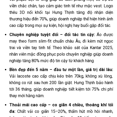
viền chắc chắn, tạo cảm giác tinh tế như mặc vest. Logo
thêu 3D nổi khối tại Hưng Thịnh tăng độ nhận diện
thương hiệu đến 70%, giúp doanh nghiệp thể hiện hình ảnh
cao cấp trong mọi sự kiện, hội nghị hay buổi gặp đối tác.
Chuyên nghiệp tuyệt đối – đối tác tin cậy:
Áo được
may theo form slim-fit chuẩn châu Âu, đi kèm nút ngọc
trai và viền tay tinh tế. Theo khảo sát của Kantar 2025,
nhân viên mặc đồng phục polo chuyên nghiệp giúp doanh
nghiệp tăng 80% mức độ tin cậy từ khách hàng.
Bền đẹp đến 5 năm – đầu tư một lần, giá trị dài lâu:
Vải lacoste cao cấp chịu kéo trên 70kg, không xù lông,
không co rút sau hơn 200 lần giặt. Hưng Thịnh bảo hành
tới 36 tháng, giúp doanh nghiệp tiết kiệm tới 75% chi phí
thay mới hằng năm.
Thoải mái cao cấp – co giãn 4 chiều, thoáng khí tối
đa:
Chất vải co giãn 15–20%, thấm hút mồ hôi nhanh,