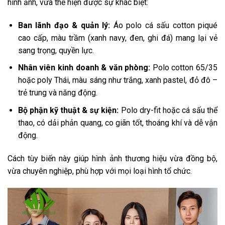
hình ảnh, vừa thể hiện được sự khác biệt:
Ban lãnh đạo & quản lý:
Áo polo cá sấu cotton piqué
cao cấp, màu trầm (xanh navy, đen, ghi đá) mang lại vẻ
sang trọng, quyền lực.
Nhân viên kinh doanh & văn phòng:
Polo cotton 65/35
hoặc poly Thái, màu sáng như trắng, xanh pastel, đỏ đô –
trẻ trung và năng động.
Bộ phận kỹ thuật & sự kiện:
Polo dry-fit hoặc cá sấu thể
thao, có dải phản quang, co giãn tốt, thoáng khí và dễ vận
động.
Cách tùy biến này giúp hình ảnh thương hiệu vừa đồng bộ,
vừa chuyên nghiệp, phù hợp với mọi loại hình tổ chức.