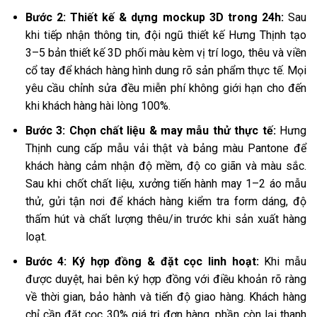
Bước 2: Thiết kế & dựng mockup 3D trong 24h:
Sau
khi tiếp nhận thông tin, đội ngũ thiết kế Hưng Thịnh tạo
3–5 bản thiết kế 3D phối màu kèm vị trí logo, thêu và viền
cổ tay để khách hàng hình dung rõ sản phẩm thực tế. Mọi
yêu cầu chỉnh sửa đều miễn phí không giới hạn cho đến
khi khách hàng hài lòng 100%.
Bước 3: Chọn chất liệu & may mẫu thử thực tế:
Hưng
Thịnh cung cấp mẫu vải thật và bảng màu Pantone để
khách hàng cảm nhận độ mềm, độ co giãn và màu sắc.
Sau khi chốt chất liệu, xưởng tiến hành may 1–2 áo mẫu
thử, gửi tận nơi để khách hàng kiểm tra form dáng, độ
thấm hút và chất lượng thêu/in trước khi sản xuất hàng
loạt.
Bước 4: Ký hợp đồng & đặt cọc linh hoạt:
Khi mẫu
được duyệt, hai bên ký hợp đồng với điều khoản rõ ràng
về thời gian, bảo hành và tiến độ giao hàng. Khách hàng
chỉ cần đặt cọc 30% giá trị đơn hàng, phần còn lại thanh