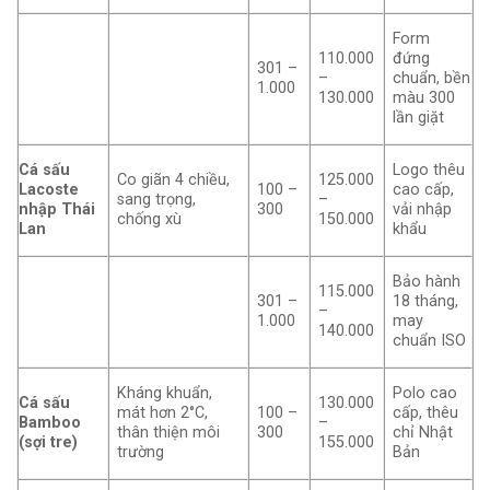
Form
110.000
đứng
301 –
–
chuẩn, bền
1.000
130.000
màu 300
lần giặt
Cá sấu
Logo thêu
Co giãn 4 chiều,
125.000
Lacoste
100 –
cao cấp,
sang trọng,
–
nhập Thái
300
vải nhập
chống xù
150.000
Lan
khẩu
Bảo hành
115.000
301 –
18 tháng,
–
1.000
may
140.000
chuẩn ISO
Kháng khuẩn,
Polo cao
Cá sấu
130.000
mát hơn 2°C,
100 –
cấp, thêu
Bamboo
–
thân thiện môi
300
chỉ Nhật
(sợi tre)
155.000
trường
Bản