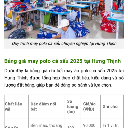
Quy trình may polo cá sấu chuyên nghiệp tại Hưng Thịnh
Bảng giá may polo cá sấu 2025 tại Hưng Thịnh
Dưới đây là bảng giá chi tiết may áo polo cá sấu 2025 tại
Hưng Thịnh, được tổng hợp theo chất liệu, kiểu dáng và số
lượng đặt hàng, giúp bạn dễ dàng so sánh và lựa chọn:
Số
Chất liệu
Đặc điểm nổi
Giá/áo
lượng
Ghi chú
vải
bật
(VNĐ)
(áo)
Bền màu, thoáng
90.000
In 1 vị trí,