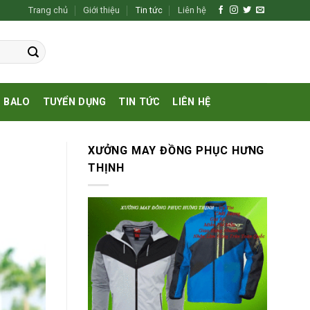
Trang chủ
Giới thiệu
Tin tức
Liên hệ
BALO
TUYỂN DỤNG
TIN TỨC
LIÊN HỆ
XƯỞNG MAY ĐỒNG PHỤC HƯNG
THỊNH