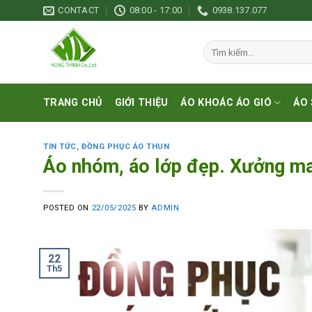
Skip
CONTACT
08:00 - 17:00
0938.137.077
to
content
Tìm
kiếm:
TRANG CHỦ
GIỚI THIỆU
ÁO KHOÁC ÁO GIÓ
ÁO 
TIN TỨC
,
ĐỒNG PHỤC ÁO THUN
Áo nhóm, áo lớp đẹp. Xưởng ma
POSTED ON
22/05/2025
BY
ADMIN
22
Th5