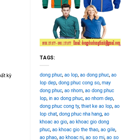
TAGS:
dong phuc
,
ao lop
,
ao dong phuc
,
ao
bất kỳ
lop dep
,
dong phuc cong so
,
may
dong phuc
,
ao nhom
,
ao dong phuc
lop
,
in ao dong phuc
,
ao nhom dep
,
dong phuc cong ty
,
thiet ke ao lop
,
ao
lop chat
,
dong phuc nha hang
,
ao
khoac ao gio
,
ao khoac gio dong
phuc
,
ao khoac gio the thao
,
ao gile
,
ao phao
,
ao khoac ni
,
ao so mi
,
ao so