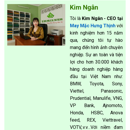
Kim Ngân
Tôi là
Kim Ngân - CEO tại
May Mặc Hưng Thịnh
với
kinh nghiệm hơn 15 năm
qua, chúng tôi tự hào
mang đến hình ảnh chuyên
nghiệp. Sự an toàn và tiện
lợi cho hơn 30.000 khách
hàng doanh nghiệp hàng
đầu tại Việt Nam như:
BMW, Toyota, Sony,
Viettel, Panasonic,
Prudential, Manulife, VNG,
VP Bank, Ajnomoto,
Honda, HSBC, Anova
feed, REX, Viettravel,
VOTV,.v.v…Với niềm đam