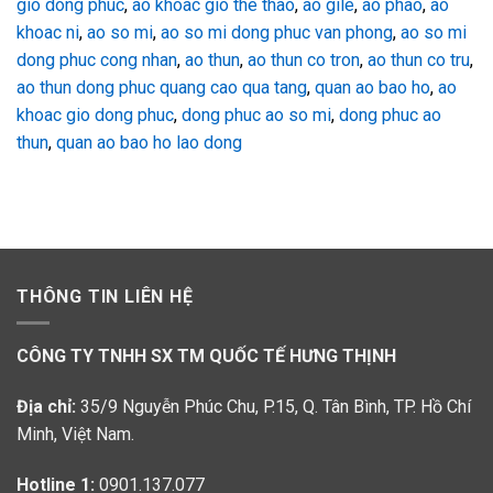
gio dong phuc
,
ao khoac gio the thao
,
ao gile
,
ao phao
,
ao
khoac ni
,
ao so mi
,
ao so mi dong phuc van phong
,
ao so mi
dong phuc cong nhan
,
ao thun
,
ao thun co tron
,
ao thun co tru
,
ao thun dong phuc quang cao qua tang
,
quan ao bao ho
,
ao
khoac gio dong phuc
,
dong phuc ao so mi
,
dong phuc ao
thun
,
quan ao bao ho lao dong
THÔNG TIN LIÊN HỆ
CÔNG TY TNHH SX TM QUỐC TẾ HƯNG THỊNH
Địa chỉ:
35/9 Nguyễn Phúc Chu, P.15, Q. Tân Bình, TP. Hồ Chí
Minh, Việt Nam.
Hotline 1:
0901.137.077