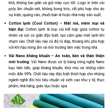
khô, không bai giãn và giữ màu cực tốt. Logo in trên vải
poly lên chuẩn nét, không bong tróc, rất phù hợp cho áo
sự kiện, quảng cáo, chuỗi bán lẻ hoặc nhà máy sản xuất.
Cotton lạnh (Cool Cotton) – Mát mẻ, mềm mại và
hiện đại:
Cotton lạnh là loại vải kết hợp giữa cotton tự
nhiên và sợi co giãn đặc biệt, tạo cảm giác mát lạnh khi
chạm vào. Chất liệu này có độ rũ đẹp, thoáng khí, phù hợp
với khí hậu nóng ẩm và môi trường làm việc trong nhà.
Vải Nano kháng khuẩn – An toàn, bền và thân thiện
môi trường:
Vải Nano được xử lý bằng công nghệ Nano
bạc tiên tiến, giúp kháng khuẩn, khử mùi và chống nấm
mốc đến 99%. Chất liệu này đặc biệt thích hợp cho những
ngành nghề đòi hỏi tiêu chuẩn vệ sinh cao như y tế, thực
phẩm, nhà hàng, giáo dục hoặc spa.