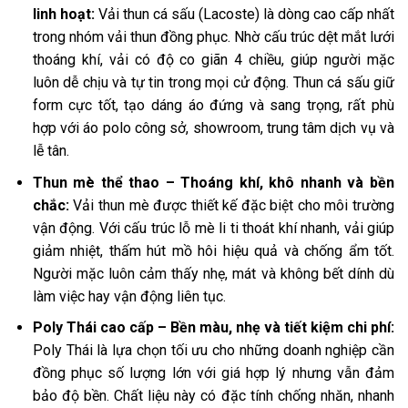
linh hoạt:
Vải thun cá sấu (Lacoste) là dòng cao cấp nhất
trong nhóm vải thun đồng phục. Nhờ cấu trúc dệt mắt lưới
thoáng khí, vải có độ co giãn 4 chiều, giúp người mặc
luôn dễ chịu và tự tin trong mọi cử động. Thun cá sấu giữ
form cực tốt, tạo dáng áo đứng và sang trọng, rất phù
hợp với áo polo công sở, showroom, trung tâm dịch vụ và
lễ tân.
Thun mè thể thao – Thoáng khí, khô nhanh và bền
chắc:
Vải thun mè được thiết kế đặc biệt cho môi trường
vận động. Với cấu trúc lỗ mè li ti thoát khí nhanh, vải giúp
giảm nhiệt, thấm hút mồ hôi hiệu quả và chống ẩm tốt.
Người mặc luôn cảm thấy nhẹ, mát và không bết dính dù
làm việc hay vận động liên tục.
Poly Thái cao cấp – Bền màu, nhẹ và tiết kiệm chi phí:
Poly Thái là lựa chọn tối ưu cho những doanh nghiệp cần
đồng phục số lượng lớn với giá hợp lý nhưng vẫn đảm
bảo độ bền. Chất liệu này có đặc tính chống nhăn, nhanh