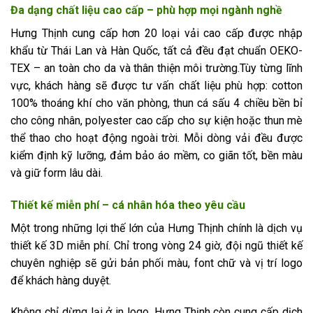
Đa dạng chất liệu cao cấp – phù hợp mọi ngành nghề
Hưng Thịnh cung cấp hơn 20 loại vải cao cấp được nhập
khẩu từ Thái Lan và Hàn Quốc, tất cả đều đạt chuẩn OEKO-
TEX – an toàn cho da và thân thiện môi trường.Tùy từng lĩnh
vực, khách hàng sẽ được tư vấn chất liệu phù hợp: cotton
100% thoáng khí cho văn phòng, thun cá sấu 4 chiều bền bỉ
cho công nhân, polyester cao cấp cho sự kiện hoặc thun mè
thể thao cho hoạt động ngoài trời. Mỗi dòng vải đều được
kiểm định kỹ lưỡng, đảm bảo áo mềm, co giãn tốt, bền màu
và giữ form lâu dài.
Thiết kế miễn phí – cá nhân hóa theo yêu cầu
Một trong những lợi thế lớn của Hưng Thịnh chính là dịch vụ
thiết kế 3D miễn phí. Chỉ trong vòng 24 giờ, đội ngũ thiết kế
chuyên nghiệp sẽ gửi bản phối màu, font chữ và vị trí logo
để khách hàng duyệt.
Không chỉ dừng lại ở in logo, Hưng Thịnh còn cung cấp dịch