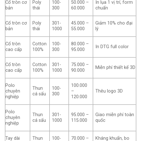
Cổ tròn cơ
Poly
100-
50.000 –
In lụa 1 vị trí, form
bản
thái
300
60.000
chuẩn
Cổ tròn cơ
Poly
301-
45.000 –
Giảm 10% cho đại
bản
thái
1000
55.000
lý
Cổ tròn
Cotton
100-
80.000 –
In DTG full color
cao cấp
100%
300
95.000
Cổ tròn
Cotton
301-
75.000 –
Miễn phí thiết kế 3D
cao cấp
100%
1000
90.000
Polo
100.000
Thun
100-
chuyên
–
Thêu logo 3D
cá sấu
300
nghiệp
120.000
Polo
Thun
301-
95.000 –
Giao miễn phí toàn
chuyên
cá sấu
1000
115.000
quốc
nghiệp
Tay dài
Thun
100-
70.000 –
Kháng khuẩn, bo