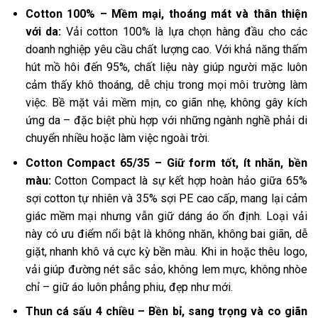
Cotton 100% – Mềm mại, thoáng mát và thân thiện
với da:
Vải cotton 100% là lựa chọn hàng đầu cho các
doanh nghiệp yêu cầu chất lượng cao. Với khả năng thấm
hút mồ hôi đến 95%, chất liệu này giúp người mặc luôn
cảm thấy khô thoáng, dễ chịu trong mọi môi trường làm
việc. Bề mặt vải mềm mịn, co giãn nhẹ, không gây kích
ứng da – đặc biệt phù hợp với những ngành nghề phải di
chuyển nhiều hoặc làm việc ngoài trời.
Cotton Compact 65/35 – Giữ form tốt, ít nhăn, bền
màu:
Cotton Compact là sự kết hợp hoàn hảo giữa 65%
sợi cotton tự nhiên và 35% sợi PE cao cấp, mang lại cảm
giác mềm mại nhưng vẫn giữ dáng áo ổn định. Loại vải
này có ưu điểm nổi bật là không nhăn, không bai giãn, dễ
giặt, nhanh khô và cực kỳ bền màu. Khi in hoặc thêu logo,
vải giúp đường nét sắc sảo, không lem mực, không nhòe
chỉ – giữ áo luôn phẳng phiu, đẹp như mới.
Thun cá sấu 4 chiều – Bền bỉ, sang trọng và co giãn