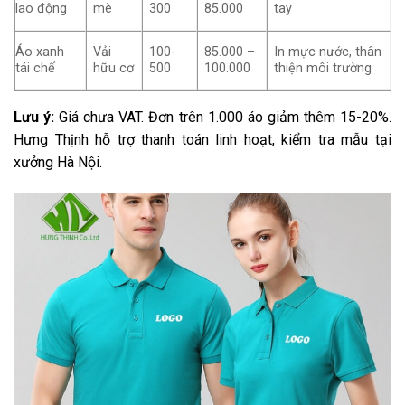
lao động
mè
300
85.000
tay
Áo xanh
Vải
100-
85.000 –
In mực nước, thân
tái chế
hữu cơ
500
100.000
thiện môi trường
Lưu ý:
Giá chưa VAT. Đơn trên 1.000 áo giảm thêm 15-20%.
Hưng Thịnh hỗ trợ thanh toán linh hoạt, kiểm tra mẫu tại
xưởng Hà Nội.