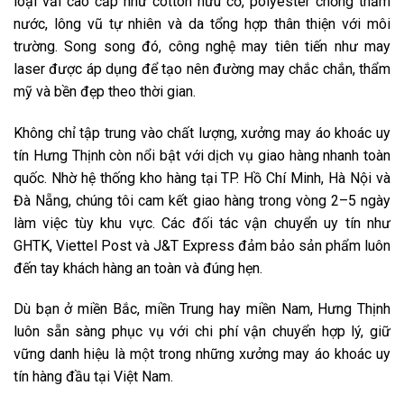
loại vải cao cấp như cotton hữu cơ, polyester chống thấm
nước, lông vũ tự nhiên và da tổng hợp thân thiện với môi
trường. Song song đó, công nghệ may tiên tiến như may
laser được áp dụng để tạo nên đường may chắc chắn, thẩm
mỹ và bền đẹp theo thời gian.
Không chỉ tập trung vào chất lượng, xưởng may áo khoác uy
tín Hưng Thịnh còn nổi bật với dịch vụ giao hàng nhanh toàn
quốc. Nhờ hệ thống kho hàng tại TP. Hồ Chí Minh, Hà Nội và
Đà Nẵng, chúng tôi cam kết giao hàng trong vòng 2–5 ngày
làm việc tùy khu vực. Các đối tác vận chuyển uy tín như
GHTK, Viettel Post và J&T Express đảm bảo sản phẩm luôn
đến tay khách hàng an toàn và đúng hẹn.
Dù bạn ở miền Bắc, miền Trung hay miền Nam, Hưng Thịnh
luôn sẵn sàng phục vụ với chi phí vận chuyển hợp lý, giữ
vững danh hiệu là một trong những xưởng may áo khoác uy
tín hàng đầu tại Việt Nam.