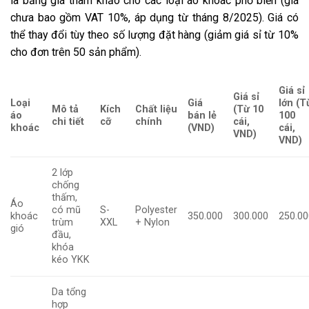
là bảng giá tham khảo cho các loại áo khoác phổ biến (giá
chưa bao gồm VAT 10%, áp dụng từ tháng 8/2025). Giá có
thể thay đổi tùy theo số lượng đặt hàng (giảm giá sỉ từ 10%
cho đơn trên 50 sản phẩm).
Giá sỉ
Giá sỉ
Loại
Giá
lớn (T
Mô tả
Kích
Chất liệu
(Từ 10
áo
bán lẻ
100
chi tiết
cỡ
chính
cái,
khoác
(VND)
cái,
VND)
VND)
2 lớp
chống
thấm,
Áo
có mũ
S-
Polyester
khoác
350.000
300.000
250.00
trùm
XXL
+ Nylon
gió
đầu,
khóa
kéo YKK
Da tổng
hợp