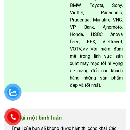
BMW, Toyota, Sony,
Viettel, Panasonic,
Prudential, Manulife, VNG,
VP Bank, Ajnomoto,
Honda, HSBC, Anova
feed, REX, Viettravel,
VOTV,.v.v…Với niềm đam
mê trong lĩnh vực sản
xuất may mặc tôi hi vọng
sẽ mang đến cho khách
hàng những sản phẩm
đẹp và tốt nhất.
Để lại một bình luận
Email của bạn sẽ không được hiển thị công khai.
Các