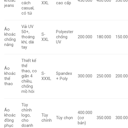
khoác
450.000
400.000
350.00
cách
XXL
cao cấp
jeans
casual,
có túi
Vải UV
Áo
50+,
Polyester
khoác
S-
thoáng
chống
200.000
180.000
150.00
chống
XXL
khí, dài
UV
nắng
tay
Thiết kế
thể
Áo
thao, co
khoác
S-
Spandex
giãn 4
300.000
250.000
200.00
thể
XXXL
+ Poly
chiều,
thao
chống
mồ hôi
Tùy
Áo
chỉnh
400.000
khoác
logo,
Tùy
Tùy chọn
(cơ
350.000
300.00
đồng
cho
chỉnh
bản)
phục
doanh