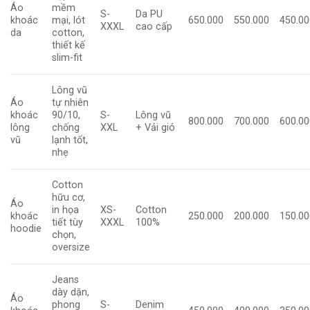
Áo
mềm
S-
Da PU
khoác
mại, lót
650.000
550.000
450.00
XXXL
cao cấp
da
cotton,
thiết kế
slim-fit
Lông vũ
Áo
tự nhiên
khoác
90/10,
S-
Lông vũ
800.000
700.000
600.00
lông
chống
XXL
+ Vải gió
vũ
lạnh tốt,
nhẹ
Cotton
hữu cơ,
Áo
in họa
XS-
Cotton
khoác
250.000
200.000
150.00
tiết tùy
XXXL
100%
hoodie
chọn,
oversize
Jeans
dày dặn,
Áo
phong
S-
Denim