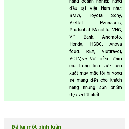
hàng doanh nghiệp hàng
đầu tại Việt Nam như:
BMW, Toyota, Sony,
Viettel, Panasonic,
Prudential, Manulife, VNG,
VP Bank, Ajnomoto,
Honda, HSBC, Anova
feed, REX, Viettravel,
VOTV,.v.v…Với niềm đam
mê trong lĩnh vực sản
xuất may mặc tôi hi vọng
sẽ mang đến cho khách
hàng những sản phẩm
đẹp và tốt nhất.
Để lại một bình luận