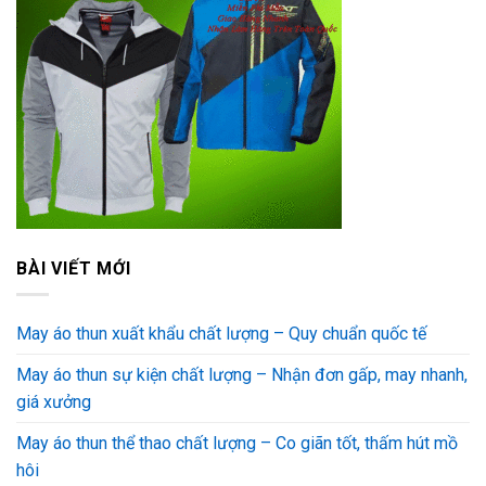
BÀI VIẾT MỚI
May áo thun xuất khẩu chất lượng – Quy chuẩn quốc tế
May áo thun sự kiện chất lượng – Nhận đơn gấp, may nhanh,
giá xưởng
May áo thun thể thao chất lượng – Co giãn tốt, thấm hút mồ
hôi