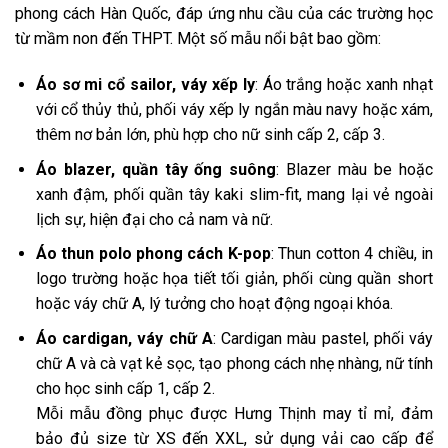
phong cách Hàn Quốc, đáp ứng nhu cầu của các trường học
từ mầm non đến THPT. Một số mẫu nổi bật bao gồm:
Áo sơ mi cổ sailor, váy xếp ly
: Áo trắng hoặc xanh nhạt
với cổ thủy thủ, phối váy xếp ly ngắn màu navy hoặc xám,
thêm nơ bản lớn, phù hợp cho nữ sinh cấp 2, cấp 3.
Áo blazer, quần tây ống suông
: Blazer màu be hoặc
xanh đậm, phối quần tây kaki slim-fit, mang lại vẻ ngoài
lịch sự, hiện đại cho cả nam và nữ.
Áo thun polo phong cách K-pop
: Thun cotton 4 chiều, in
logo trường hoặc họa tiết tối giản, phối cùng quần short
hoặc váy chữ A, lý tưởng cho hoạt động ngoại khóa.
Áo cardigan, váy chữ A
: Cardigan màu pastel, phối váy
chữ A và cà vạt kẻ sọc, tạo phong cách nhẹ nhàng, nữ tính
cho học sinh cấp 1, cấp 2.
Mỗi mẫu đồng phục được Hưng Thịnh may tỉ mỉ, đảm
bảo đủ size từ XS đến XXL, sử dụng vải cao cấp để