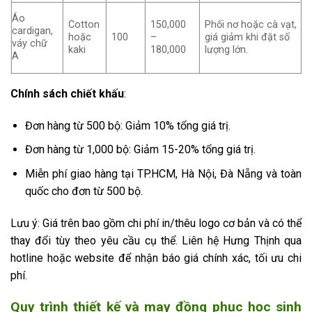
Áo
Cotton
150,000
Phối nơ hoặc cà vạt,
cardigan,
hoặc
100
–
giá giảm khi đặt số
váy chữ
kaki
180,000
lượng lớn.
A
Chính sách chiết khấu
:
Đơn hàng từ 500 bộ: Giảm 10% tổng giá trị.
Đơn hàng từ 1,000 bộ: Giảm 15-20% tổng giá trị.
Miễn phí giao hàng tại TP.HCM, Hà Nội, Đà Nẵng và toàn
quốc cho đơn từ 500 bộ.
Lưu ý: Giá trên bao gồm chi phí in/thêu logo cơ bản và có thể
thay đổi tùy theo yêu cầu cụ thể. Liên hệ Hưng Thịnh qua
hotline hoặc website để nhận báo giá chính xác, tối ưu chi
phí.
Quy trình thiết kế và may đồng phục học sinh