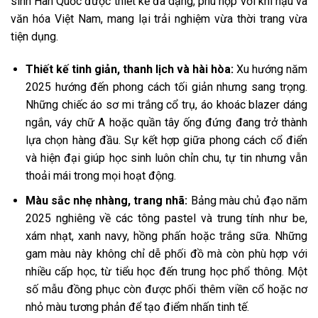
sinh Hàn Quốc được thiết kế đa dạng, phù hợp với khí hậu và
văn hóa Việt Nam, mang lại trải nghiệm vừa thời trang vừa
tiện dụng.
Thiết kế tinh giản, thanh lịch và hài hòa:
Xu hướng năm
2025 hướng đến phong cách tối giản nhưng sang trọng.
Những chiếc áo sơ mi trắng cổ trụ, áo khoác blazer dáng
ngắn, váy chữ A hoặc quần tây ống đứng đang trở thành
lựa chọn hàng đầu. Sự kết hợp giữa phong cách cổ điển
và hiện đại giúp học sinh luôn chỉn chu, tự tin nhưng vẫn
thoải mái trong mọi hoạt động.
Màu sắc nhẹ nhàng, trang nhã:
Bảng màu chủ đạo năm
2025 nghiêng về các tông pastel và trung tính như be,
xám nhạt, xanh navy, hồng phấn hoặc trắng sữa. Những
gam màu này không chỉ dễ phối đồ mà còn phù hợp với
nhiều cấp học, từ tiểu học đến trung học phổ thông. Một
số mẫu đồng phục còn được phối thêm viền cổ hoặc nơ
nhỏ màu tương phản để tạo điểm nhấn tinh tế.