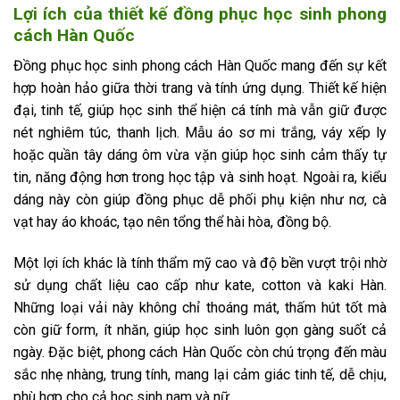
Lợi ích của thiết kế đồng phục học sinh phong
cách Hàn Quốc
Đồng phục học sinh phong cách Hàn Quốc mang đến sự kết
hợp hoàn hảo giữa thời trang và tính ứng dụng. Thiết kế hiện
đại, tinh tế, giúp học sinh thể hiện cá tính mà vẫn giữ được
nét nghiêm túc, thanh lịch. Mẫu áo sơ mi trắng, váy xếp ly
hoặc quần tây dáng ôm vừa vặn giúp học sinh cảm thấy tự
tin, năng động hơn trong học tập và sinh hoạt. Ngoài ra, kiểu
dáng này còn giúp đồng phục dễ phối phụ kiện như nơ, cà
vạt hay áo khoác, tạo nên tổng thể hài hòa, đồng bộ.
Một lợi ích khác là tính thẩm mỹ cao và độ bền vượt trội nhờ
sử dụng chất liệu cao cấp như kate, cotton và kaki Hàn.
Những loại vải này không chỉ thoáng mát, thấm hút tốt mà
còn giữ form, ít nhăn, giúp học sinh luôn gọn gàng suốt cả
ngày. Đặc biệt, phong cách Hàn Quốc còn chú trọng đến màu
sắc nhẹ nhàng, trung tính, mang lại cảm giác tinh tế, dễ chịu,
phù hợp cho cả học sinh nam và nữ.