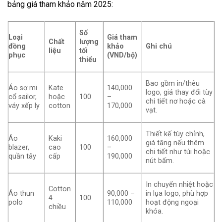
bảng giá tham khảo năm 2025:
Số
Loại
Giá tham
Chất
lượng
đồng
khảo
Ghi chú
liệu
tối
phục
(VND/bộ)
thiểu
Bao gồm in/thêu
Áo sơ mi
Kate
140,000
logo, giá thay đổi tùy
cổ sailor,
hoặc
100
–
chi tiết nơ hoặc cà
váy xếp ly
cotton
170,000
vạt.
Thiết kế tùy chỉnh,
Áo
Kaki
160,000
giá tăng nếu thêm
blazer,
cao
100
–
chi tiết như túi hoặc
quần tây
cấp
190,000
nút bấm.
In chuyển nhiệt hoặc
Cotton
Áo thun
90,000 –
in lụa logo, phù hợp
4
100
polo
110,000
hoạt động ngoại
chiều
khóa.