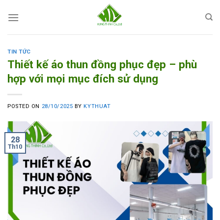
Skip
to
content
TIN TỨC
Thiết kế áo thun đồng phục đẹp – phù
hợp với mọi mục đích sử dụng
POSTED ON
28/10/2025
BY
KYTHUAT
28
Th10