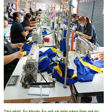
Thứ nhất: Áo khoác Áo gió sẽ giúp nâng tầm giá trị