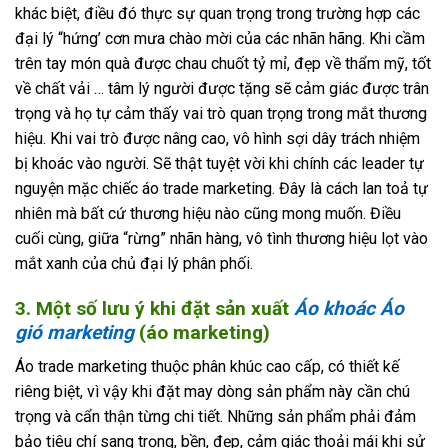
khác biệt, điều đó thực sự quan trọng trong trường hợp các
đại lý “hứng’ cơn mưa chào mời của các nhãn hãng. Khi cầm
trên tay món quà được chau chuốt tỷ mỉ, đẹp về thẩm mỹ, tốt
về chất vải … tâm lý người được tặng sẽ cảm giác được trân
trọng và họ tự cảm thấy vai trò quan trọng trong mắt thương
hiệu. Khi vai trò được nâng cao, vô hình sợi dây trách nhiệm
bị khoác vào người. Sẽ thật tuyệt vời khi chính các leader tự
nguyện mặc chiếc áo trade marketing. Đây là cách lan toả tự
nhiên mà bất cứ thương hiệu nào cũng mong muốn. Điều
cuối cùng, giữa “rừng” nhãn hàng, vô tình thương hiệu lọt vào
mắt xanh của chủ đại lý phân phối.
3. Một số lưu ý khi đặt sản xuất
Áo khoác Áo
gió marketing
(áo marketing)
Áo trade marketing thuộc phân khúc cao cấp, có thiết kế
riêng biệt, vì vậy khi đặt may dòng sản phẩm này cần chú
trọng và cẩn thận từng chi tiết. Những sản phẩm phải đảm
bảo tiêu chí sang trọng, bền, đẹp, cảm giác thoải mái khi sử