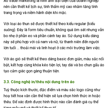
Áo trade marketing là hình ảnh đại diện của doanh nghiệp
nên cần thiết kế lịch sự, tính thẩm mỹ cao nhằm tăng tính
trang trọng và niềm hãnh diện khi mặc.
Với loại áo thun sẽ được thiết kế theo kiểu regular (kiểu
suông). Đây là form tiêu chuẩn, không quá ôm sát nhưng vẫn
bo nhẹ ở phần eo và phần cánh tay áo. Sử dụng kiểu dáng
này sẽ phù hợp với cả nam và nữ, từ thanh niên đến người
lớn tuổi … thoải mái và linh hoạt ở các môi trường làm việc.
Với áo gió sẽ thiết kế theo dáng basic đơn giản, màu sắc nổi
bật, kết hợp cùng khóa kéo tiện lợi, tay dài và bo chun gấu áo
tạo cảm giác gọn gàng thuận tiện.
3.3. Công nghệ in/thêu nội dung trên áo
Tuỳ thuộc kích thước, đặc điểm và màu sắc logo cũng như
hoạ tiết hoa văn cần thể hiện sẽ lựa chọn hình thức in hoặc
thêu. Để xác định được hình thức nào cần đánh giá cụ thể
từng mẫu mã và thiết kế thực tế.