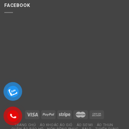
FACEBOOK
TRANG CHỦ
ÁO KHOÁC ÁO GIÓ
ÁO SƠ MI
ÁO THUN
QUẦN ÁO BẢO HỘ
NÓN ĐỒNG PHỤC
BALO
TUYỂN DỤNG