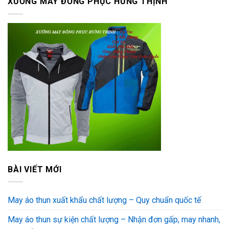
XƯỞNG MAY ĐỒNG PHỤC HƯNG THỊNH
BÀI VIẾT MỚI
May áo thun xuất khẩu chất lượng – Quy chuẩn quốc tế
May áo thun sự kiện chất lượng – Nhận đơn gấp, may nhanh,